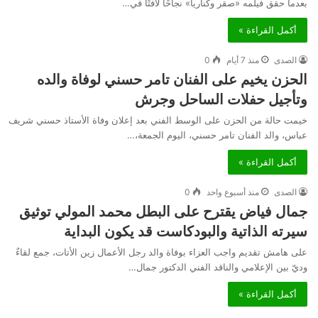
بعدما حقق فيلمه «صقر وكناريا» نجاحًا لافتًا في…
أكمل القراءة »
الصدى
منذ 7 أيام
0
الحزن يخيم على الفنان تامر حسني لوفاة والده
وتأجيل حفلات الساحل وجرش
خيمت حالة من الحزن على الوسط الفني بعد إعلان وفاة الأستاذ حسني شريف
عباس، والد الفنان تامر حسني، اليوم الجمعة،…
أكمل القراءة »
الصدى
منذ أسبوع واحد
0
جمال فياض يقترح على البطل محمد المولي توثيق
سيرته الذاتية والبودكاست قد يكون البداية
على هامش تقديم واجب العزاء بوفاة والد رجل الأعمال زين الأتات، جمع لقاءٌ
وديّ بين الإعلامي والناقد الفني الدكتور جمال…
أكمل القراءة »