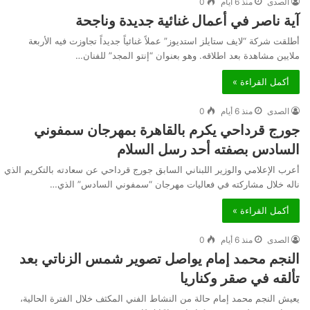
الصدى
منذ 6 أيام
0
آية ناصر في أعمال غنائية جديدة وناجحة
أطلقت شركة “لايف ستايلز استديوز” عملاً غنائياً جديداً تجاوزت فيه الأربعة
ملايين مشاهدة بعد اطلاقه. وهو بعنوان “إنتو المجد” للفنان…
أكمل القراءة »
الصدى
منذ 6 أيام
0
جورج قرداحي يكرم بالقاهرة بمهرجان سمفوني
السادس بصفته أحد رسل السلام
أعرب الإعلامي والوزير اللبناني السابق جورج قرداحي عن سعادته بالتكريم الذي
ناله خلال مشاركته في فعاليات مهرجان “سمفوني السادس” الذي…
أكمل القراءة »
الصدى
منذ 6 أيام
0
النجم محمد إمام يواصل تصوير شمس الزناتي بعد
تألقه في صقر وكناريا
يعيش النجم محمد إمام حالة من النشاط الفني المكثف خلال الفترة الحالية،