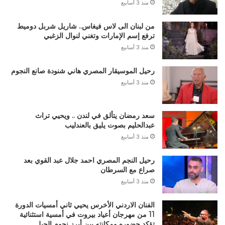
منذ 3 أسابيع
من لبنان الى لاس فيغاس.. شاريل شربل دوميط
ترفع إسم الإمارات وتغني لنوال الزغبي
منذ 3 أسابيع
رحيل الموسيقار المصري هاني شنودة صانع النجوم
منذ 3 أسابيع
سعد رمضان يتألق في لندن .. ويحيي تراث
عبدالحليم بصوت يليق بالعندليب
منذ 3 أسابيع
رحيل النجم المصري احمد جلال عبد القوي بعد
صراع مع السرطان
منذ 3 أسابيع
الفنان الاردني الأخرس يحيي ثاني أمسيات الدورة
11 من مهرجان أعياد بيروت في أمسية استثنائية
تؤكد حضوره ومكانته بين أبرز نجوم الجيل