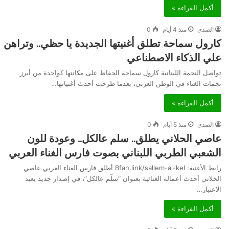
أكمل القراءة »
الصدى
منذ 4 أيام
0
كارول سماحة تطلق أغنيتها الجديدة يا حظي.. وتراهن
علي الذكاء الاصطناعي
تواصل النجمة اللبنانية كارول سماحة الحفاظ على مكانتها كواحدة من أبرز
نجمات الغناء في الوطن العربي، بعدما طرحت أحدث أغنياتها…
أكمل القراءة »
الصدى
منذ 5 أيام
0
عاصي الحلاني يطلق.. سلم عالكل.. وعودة للون
الشعبي الطربي اللبناني بصوت فارس الغناء العربي
رابط الأغنية: Bfan.link/sallem-al-kel أطلق فارس الغناء العربي عاصي
الحلاني أحدث أعماله الغنائية بعنوان “سلّم عالكل”، في إصدار جديد يعيد
الاعتبار…
أكمل القراءة »