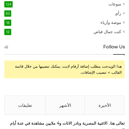
منوعات
124
رأي
63
موضة وأزياء
16
كتب جمال فياض
12
Follow Us
هذا الويدجت يتطلب إضافة أرقام لايت، يمكنك تنصيبها من خلال قائمة
القالب > تنصيب الإضافات.
الأخيرة
الأشهر
تعليقات
تعالى هنا.. الاغنية المصرية ونادر الاتات و4 ملايين مشاهدة في عدة أيام