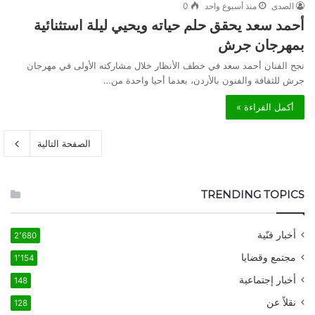
الصدى
منذ أسبوع واحد
0
أحمد سعد يحقق حلم حياته ويحيي ليلة استثنائية
بمهرجان جرش
نجح الفنان أحمد سعد في خطف الأنظار خلال مشاركته الأولى في مهرجان
جرش للثقافة والفنون بالأردن، بعدما أحيا واحدة من…
أكمل القراءة »
الصفحة التالية
TRENDING TOPICS
أخبار فنّية
2٬680
مجتمع وقضايا
1٬154
أخبار إجتماعية
148
نقلاً عن
128