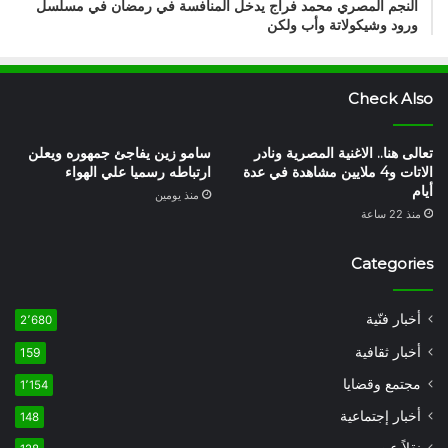
النجم المصري محمد فراج يدخل المنافسة في رمضان في مسلسل
ورود وشيكولاتة وأب ولكن
Check Also
تعالى هنا.. الاغنية المصرية ونادر
سامو زين يفاجئ جمهوره ويعلن
الاتات و4 ملايين مشاهدة في عدة
ارتباطه رسميا علي الهواء
أيام
منذ يومين
منذ 22 ساعة
Categories
أخبار فنّية
2٬680
أخبار ثقافية
159
مجتمع وقضايا
1٬154
أخبار إجتماعية
148