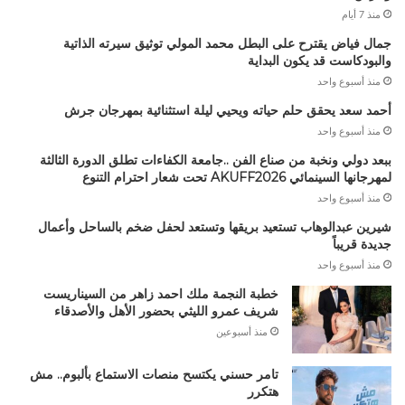
منذ 7 أيام
جمال فياض يقترح على البطل محمد المولي توثيق سيرته الذاتية
والبودكاست قد يكون البداية
منذ أسبوع واحد
أحمد سعد يحقق حلم حياته ويحيي ليلة استثنائية بمهرجان جرش
منذ أسبوع واحد
ببعد دولي ونخبة من صناع الفن ..جامعة الكفاءات تطلق الدورة الثالثة
لمهرجانها السينمائي AKUFF2026 تحت شعار احترام التنوع
منذ أسبوع واحد
شيرين عبدالوهاب تستعيد بريقها وتستعد لحفل ضخم بالساحل وأعمال
جديدة قريباً
منذ أسبوع واحد
خطبة النجمة ملك احمد زاهر من السيناريست
شريف عمرو الليثي بحضور الأهل والأصدقاء
منذ أسبوعين
تامر حسني يكتسح منصات الاستماع بألبوم.. مش
هتكرر