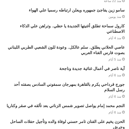
منذ 22 ساعة
سامو زين يفاجئ جمهوره ويعلن ارتباطه رسميا علي الهواء
منذ يومين
كارول سماحة تطلق أغنيتها الجديدة يا حظي.. وتراهن علي الذكاء
الاصطناعي
منذ 4 أيام
عاصي الحلاني يطلق.. سلم عالكل.. وعودة للون الشعبي الطربي اللبناني
بصوت فارس الغناء العربي
منذ 5 أيام
آية ناصر في أعمال غنائية جديدة وناجحة
منذ 6 أيام
جورج قرداحي يكرم بالقاهرة بمهرجان سمفوني السادس بصفته أحد
رسل السلام
منذ 6 أيام
النجم محمد إمام يواصل تصوير شمس الزناتي بعد تألقه في صقر وكناريا
منذ 6 أيام
الحزن يخيم على الفنان تامر حسني لوفاة والده وتأجيل حفلات الساحل
وجرش