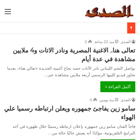
الق
الصدى
منذ 22 ساعة
0
تعالى هنا.. الاغنية المصرية ونادر الاتات و4 ملايين
مشاهدة في عدة أيام
يواصل النجم اللبناني نادر الأتات حصد نجاح أغنيته الجديدة «تعالي هنا»، بعدما
تجاوز فيديو كليبها الرسمي أربعة ملايين مشاهدة عبر…
أكمل القراءة »
الصدى
منذ يومين
0
سامو زين يفاجئ جمهوره ويعلن ارتباطه رسميا علي
الهواء
فاجأ الفنان سامو زين جمهوره بإعلان ارتباطه رسميًا خلال ظهوره في أحد
البرامج التلفزيونية، مؤكدًا أنه يعيش حاليًا حالة من…