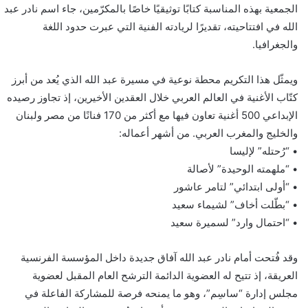
الجمعية بهذه المناسبة كتابًا توثيقيًا خاصًا بالمكرّمين، جاء اسم نادر عبد
الله في افتتاحيته، تقديرًا لريادته الفنية التي عبرت حدود اللغة
والجغرافيا.
ويمثّل هذا التكريم محطة نوعية في مسيرة عبد الله الذي يُعد من أبرز
كتّاب الأغنية في العالم العربي خلال العقدين الأخيرين، إذ تجاوز رصيده
الإبداعي 500 أغنية تعاون فيها مع أكثر من 170 فنانًا من مصر ولبنان
والخليج والمغرب العربي. من أشهر أعماله:
• “رُحتله” لإليسا
• “ملهمته الوحيدة” لأصالة
• “أولى ابتدائي” لتامر عاشور
• “بطّلت أخاف” لشيماء سعيد
• “احتمال وارد” لسميرة سعيد
وقد فُتحت أمام نادر عبد الله آفاق جديدة داخل المؤسسة الفرنسية
العريقة، إذ تتيح له العضوية الدائمة الترشح العام المقبل لعضوية
مجلس إدارة “ساسِم”، وهو ما يمنحه فرصة للمشاركة الفاعلة في