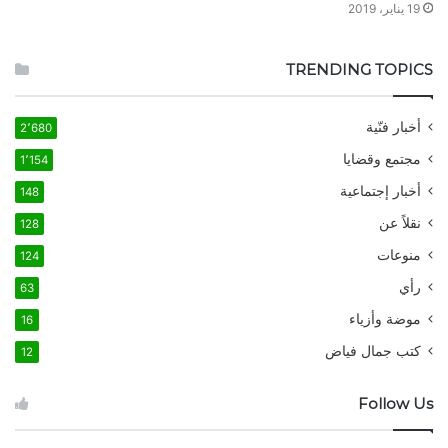
19 يناير، 2019
TRENDING TOPICS
أخبار فنّية
2٬680
مجتمع وقضايا
1٬154
أخبار إجتماعية
148
نقلاً عن
128
منوعات
124
رأي
63
موضة وأزياء
16
كتب جمال فياض
12
Follow Us