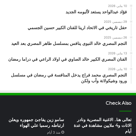
10 يناير، 2026
فؤاد عبدالواحد يستعد لألبومه الجديد
29 ديسمبر، 2025
حفل تاريخي في الاتحاد ارينا للفنان الكبير حسين الجسمي
26 ديسمبر، 2025
النجم المصري خالد النبوى ينافس بمسلسل طاهر المصري بعد العيد
13 يناير، 2026
الفنان المصري الكبير خالد الصاوي في اولاد الراعي في دراما رمضان
10 يناير، 2026
النجم المصري محمد فراج يدخل المنافسة في رمضان في مسلسل
ورود وشيكولاتة وأب ولكن
Check Also
تعالى هنا.. الاغنية المصرية ونادر
سامو زين يفاجئ جمهوره ويعلن
الاتات و4 ملايين مشاهدة في عدة
ارتباطه رسميا علي الهواء
أيام
منذ 3 أيام