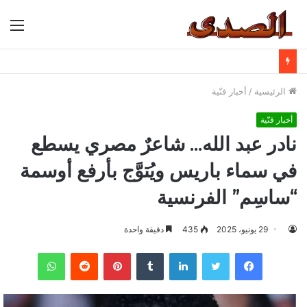
الق
الرئيسية
/
أخبار فنّية
أخبار فنّية
نادر عبد الله… شاعرٌ مصري يسطع
في سماء باريس ويُتوَّج بأرفع أوسمة
“ساسِم” الفرنسية
29 يونيو، 2025
435
دقيقة واحدة
فيسبوك
تويتر
لينكدإن
بينتيريست
واتساب