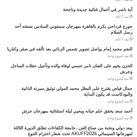
آية ناصر في أعمال غنائية جديدة وناجحة
منذ 7 أيام
جورج قرداحي يكرم بالقاهرة بمهرجان سمفوني السادس بصفته أحد
رسل السلام
منذ 7 أيام
النجم محمد إمام يواصل تصوير شمس الزناتي بعد تألقه في صقر وكناريا
منذ أسبوع واحد
الحزن يخيم على الفنان تامر حسني لوفاة والده وتأجيل حفلات الساحل
وجرش
منذ أسبوع واحد
جمال فياض يقترح على البطل محمد المولي توثيق سيرته الذاتية
والبودكاست قد يكون البداية
منذ أسبوع واحد
أحمد سعد يحقق حلم حياته ويحيي ليلة استثنائية بمهرجان جرش
منذ أسبوع واحد
ببعد دولي ونخبة من صناع الفن ..جامعة الكفاءات تطلق الدورة الثالثة
لمهرجانها السينمائي AKUFF2026 تحت شعار احترام التنوع