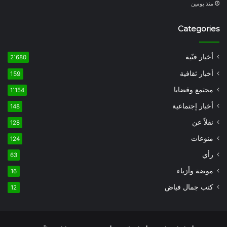
منذ يومين
Categories
أخبار فنّية
2٬680
أخبار ثقافية
159
مجتمع وقضايا
1٬154
أخبار إجتماعية
148
نقلاً عن
128
منوعات
124
رأي
63
موضة وأزياء
16
كتب جمال فياض
12