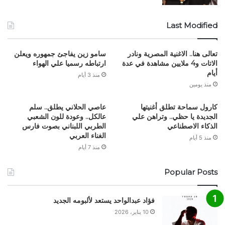
Last Modified
تعالى هنا.. الاغنية المصرية ونادر
سامو زين يفاجئ جمهوره ويعلن
الاتات و4 ملايين مشاهدة في عدة
ارتباطه رسميا علي الهواء
أيام
منذ 3 أيام
منذ يومين
كارول سماحة تطلق أغنيتها
عاصي الحلاني يطلق.. سلم
الجديدة يا حظي.. وتراهن علي
عالكل.. وعودة للون الشعبي
الذكاء الاصطناعي
الطربي اللبناني بصوت فارس
الغناء العربي
منذ 5 أيام
منذ 7 أيام
Popular Posts
فؤاد عبدالواحد يستعد لألبومه الجديد
10 يناير، 2026