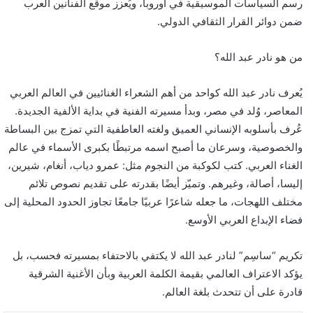
رسم السياسات الموسيقية في أوروبا، ويُعزز موقع الفنانين العرب
ضمن دوائر القرار الثقافي الدولي.
من هو نادر عبد الله؟
يُعرف نادر عبد الله كواحد من أهم الشعراء الغنائيين في العالم العربي
المعاصر، وُلد في مصر، وبدأ مسيرته الفنية في بداية الألفية الجديدة.
عُرف بأسلوبه الإنساني العميق ولغته العاطفية التي تمزج بين البساطة
والخصوصية، وسرعان ما أصبح اسمه مرتبطًا بكبرى الأسماء في عالم
الغناء العربي. كتب لكوكبة من النجوم مثل: عمرو دياب، أنغام، شيرين،
إليسا، أصالة، وغيرهم. وتميّز أيضًا بقدرته على تقديم نصوص تلائم
مختلف اللهجات، ما جعله شاعرًا عربيًا جامعًا تجاوز الحدود المحلية إلى
فضاء الإبداع العربي الأوسع.
تكريم “ساسِم” لنادر عبد الله لا يكتفي بالاحتفاء بمسيرته فحسب، بل
يؤكد الاعتراف العالمي بقيمة الكلمة العربية وبأن الأغنية الشرقية
قادرة على أن تتحدث بلغة العالم.