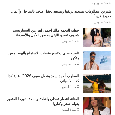
منذ أسبوع واحد
شيرين عبدالوهاب تستعيد بريقها وتستعد لحفل ضخم بالساحل وأعمال
جديدة قريباً
منذ أسبوعين
خطبة النجمة ملك احمد زاهر من السيناريست
شريف عمرو الليثي بحضور الأهل والأصدقاء
منذ أسبوعين
تامر حسني يكتسح منصات الاستماع بألبوم.. مش
هتكرر
منذ أسبوعين
المطرب أحمد سعد يشعل صيف 2026 بأغنية كدا
كدا بالاسباني
منذ 3 أسابيع
الفنانة انتصار تحظي باشادة واسعة بدورها المتميز
بفيلم صقر وكناريا
منذ 3 أسابيع