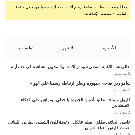
هذا الويدجت يتطلب إضافة أرقام لايت، يمكنك تنصيبها من خلال قائمة
القالب > تنصيب الإضافات.
الأخيرة
الأشهر
تعليقات
تعالى هنا.. الاغنية المصرية ونادر الاتات و4 ملايين مشاهدة في عدة أيام
منذ يومين
سامو زين يفاجئ جمهوره ويعلن ارتباطه رسميا علي الهواء
منذ 3 أيام
كارول سماحة تطلق أغنيتها الجديدة يا حظي.. وتراهن علي الذكاء
الاصطناعي
منذ 5 أيام
عاصي الحلاني يطلق.. سلم عالكل.. وعودة للون الشعبي الطربي اللبناني
بصوت فارس الغناء العربي
منذ 7 أيام