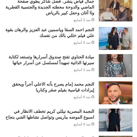
جمال فياض ينشر.. فضل شاكر يطوي صفحة
الماضي والدوحة محطته الجديدة والجنسية القطرية
و6 أغان وحفل كبير بالرياض
منذ 3 أسابيع
النجم احمد السقا وياسمين عبد العزيز والرهان بقوة
علي فيلم خللي بالك من نفسك
منذ 3 أسابيع
ميادة الحناوي تفتح صندوق أسرارها وتستعد لكتابة
سيرتها الذاتية تمهيداً لمسلسل عن أسرار حياتها
منذ 3 أسابيع
النجم محمد إمام يصرح بأنه الاعلي أجرأ ويحقق
إيرادات قياسية بفيلم صقر وكناريا
منذ 4 أسابيع
النجمة المصرية نيللي كريم تخطف الانظار في
اسبوع الموضه بباريس وتواصل نشاطها الفني بنجاح
منذ 4 أسابيع