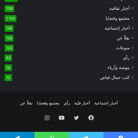
أخبار ثقافية
159
مجتمع وقضايا
1٬154
أخبار إجتماعية
148
نقلاً عن
128
منوعات
124
رأي
63
موضة وأزياء
16
كتب جمال فياض
12
أخبار إجتماعية
أخبار فنّية
رأي
مجتمع وقضايا
نقلاً عن
فيسبوك
تويتر
يوتيوب
انستقرام