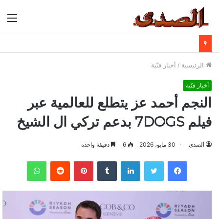
الق
الرئيسية
/
أخبار فنّية
أخبار فنّية
النجم أحمد عز يتطلع للعالمية عبر
فيلم 7DOGS بدعم تركي ال الشيخ
الصدى
30 مايو، 2026
6
دقيقة واحدة
فيسبوك
تويتر
لينكدإن
بينتيريست
واتساب