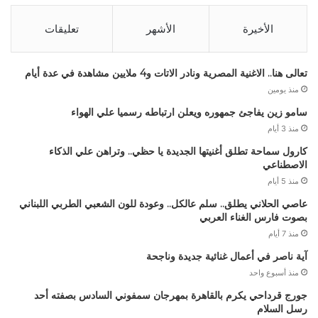
الأخيرة
الأشهر
تعليقات
تعالى هنا.. الاغنية المصرية ونادر الاتات و4 ملايين مشاهدة في عدة أيام
منذ يومين
سامو زين يفاجئ جمهوره ويعلن ارتباطه رسميا علي الهواء
منذ 3 أيام
كارول سماحة تطلق أغنيتها الجديدة يا حظي.. وتراهن علي الذكاء
الاصطناعي
منذ 5 أيام
عاصي الحلاني يطلق.. سلم عالكل.. وعودة للون الشعبي الطربي اللبناني
بصوت فارس الغناء العربي
منذ 7 أيام
آية ناصر في أعمال غنائية جديدة وناجحة
منذ أسبوع واحد
جورج قرداحي يكرم بالقاهرة بمهرجان سمفوني السادس بصفته أحد
رسل السلام