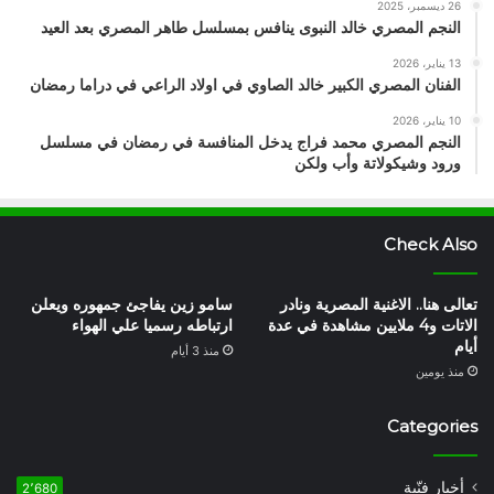
26 ديسمبر، 2025
النجم المصري خالد النبوى ينافس بمسلسل طاهر المصري بعد العيد
13 يناير، 2026
الفنان المصري الكبير خالد الصاوي في اولاد الراعي في دراما رمضان
10 يناير، 2026
النجم المصري محمد فراج يدخل المنافسة في رمضان في مسلسل
ورود وشيكولاتة وأب ولكن
Check Also
تعالى هنا.. الاغنية المصرية ونادر
سامو زين يفاجئ جمهوره ويعلن
الاتات و4 ملايين مشاهدة في عدة
ارتباطه رسميا علي الهواء
أيام
منذ 3 أيام
منذ يومين
Categories
أخبار فنّية
2٬680