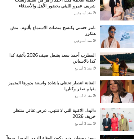
خطبة النجمة ملك احمد زاهر من السيناريست
شريف عمرو الليثي بحضور الأهل والأصدقاء
منذ أسبوعين
تامر حسني يكتسح منصات الاستماع بألبوم.. مش
هتكرر
منذ أسبوعين
المطرب أحمد سعد يشعل صيف 2026 بأغنية كدا
كدا بالاسباني
منذ 3 أسابيع
الفنانة انتصار تحظي باشادة واسعة بدورها المتميز
بفيلم صقر وكناريا
منذ 3 أسابيع
داليدا.. الاغنية التي لا تنتهي.. عرض غنائي منتظر
خريف 2026
منذ 3 أسابيع
سعد رمضان. حين يكون الوفاء للزمن الجميل صوتاً