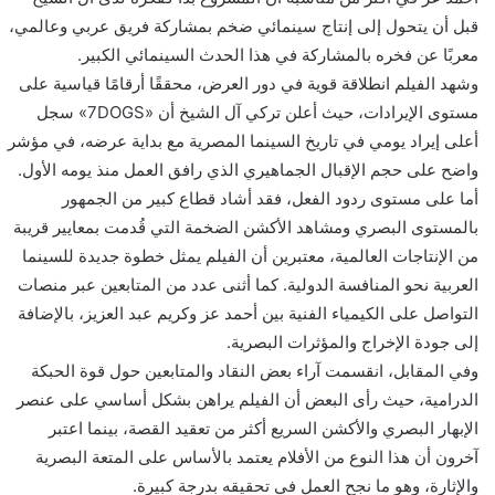
قبل أن يتحول إلى إنتاج سينمائي ضخم بمشاركة فريق عربي وعالمي،
معربًا عن فخره بالمشاركة في هذا الحدث السينمائي الكبير.
وشهد الفيلم انطلاقة قوية في دور العرض، محققًا أرقامًا قياسية على
مستوى الإيرادات، حيث أعلن تركي آل الشيخ أن «7DOGS» سجل
أعلى إيراد يومي في تاريخ السينما المصرية مع بداية عرضه، في مؤشر
واضح على حجم الإقبال الجماهيري الذي رافق العمل منذ يومه الأول.
أما على مستوى ردود الفعل، فقد أشاد قطاع كبير من الجمهور
بالمستوى البصري ومشاهد الأكشن الضخمة التي قُدمت بمعايير قريبة
من الإنتاجات العالمية، معتبرين أن الفيلم يمثل خطوة جديدة للسينما
العربية نحو المنافسة الدولية. كما أثنى عدد من المتابعين عبر منصات
التواصل على الكيمياء الفنية بين أحمد عز وكريم عبد العزيز، بالإضافة
إلى جودة الإخراج والمؤثرات البصرية.
وفي المقابل، انقسمت آراء بعض النقاد والمتابعين حول قوة الحبكة
الدرامية، حيث رأى البعض أن الفيلم يراهن بشكل أساسي على عنصر
الإبهار البصري والأكشن السريع أكثر من تعقيد القصة، بينما اعتبر
آخرون أن هذا النوع من الأفلام يعتمد بالأساس على المتعة البصرية
والإثارة، وهو ما نجح العمل في تحقيقه بدرجة كبيرة.