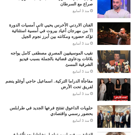
صراع مع السرطان
منذ 3 أسابيع
الفنان الاردني الأخرس يحيي ثاني أمسيات الدورة
11 من مهرجان أعياد بيروت في أمسية استثنائية
تؤكد حضوره ومكانته بين أبرز نجوم الجيل
منذ 3 أسابيع
نقيب الموسيقيين المصري مصطفى كامل يواجه
بلاغات ودعاوى قضائية بالجملة بسبب فيديو
الشرقية المسئ
منذ 3 أسابيع
مفاجأة الدراما التركية.. اسماعيل حاجي أوغلو ينضم
لفريق تحت الأرض
منذ 3 أسابيع
حلويات الداعوق تفتتح فرعها الجديد في طرابلس
بحضور رسمي واقتصادي
منذ 3 أسابيع
الفنانة ميرفت امين تواصل نشاطها بعد تألقها في