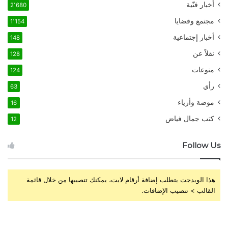
أخبار فنّية
2٬680
مجتمع وقضايا
1٬154
أخبار إجتماعية
148
نقلاً عن
128
منوعات
124
رأي
63
موضة وأزياء
16
كتب جمال فياض
12
Follow Us
هذا الويدجت يتطلب إضافة أرقام لايت، يمكنك تنصيبها من خلال قائمة
القالب > تنصيب الإضافات.