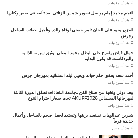
منذ أسبوع واحد
النجم محمد إمام يواصل تصوير شمس الزناتي بعد تألقه في صقر وكناريا
منذ أسبوع واحد
الحزن يخيم على الفنان تامر حسني لوفاة والده وتأجيل حفلات الساحل
وجرش
منذ أسبوع واحد
جمال فياض يقترح على البطل محمد المولي توثيق سيرته الذاتية
والبودكاست قد يكون البداية
منذ أسبوع واحد
أحمد سعد يحقق حلم حياته ويحيي ليلة استثنائية بمهرجان جرش
منذ أسبوع واحد
ببعد دولي ونخبة من صناع الفن ..جامعة الكفاءات تطلق الدورة الثالثة
لمهرجانها السينمائي AKUFF2026 تحت شعار احترام التنوع
منذ أسبوع واحد
شيرين عبدالوهاب تستعيد بريقها وتستعد لحفل ضخم بالساحل وأعمال
جديدة قريباً
منذ أسبوعين