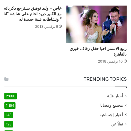
خاص – وليد توفيق يسترجع ذكرياته
مع الكبير دريد لحام على شاشة “لنا
” ونشاطات فنية جديدة له
6 نوفمبر، 2018
ربيع الاسمر احيا حفل زفاف خيري
بالقاهرة
10 نوفمبر، 2018
TRENDING TOPICS
أخبار فنّية
2٬680
مجتمع وقضايا
1٬154
أخبار إجتماعية
148
نقلاً عن
128