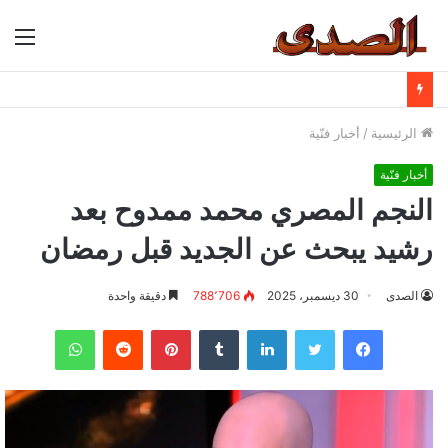
الق
الرئيسية
/
أخبار فنّية
أخبار فنّية
النجم المصري محمد ممدوح بعد
رشيد يبحث عن الجديد قبل رمضان
الصدى
30 ديسمبر، 2025
788٬706
دقيقة واحدة
فيسبوك
تويتر
لينكدإن
بينتيريست
واتساب