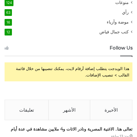
منوعات
124
رأي
63
موضة وأزياء
16
كتب جمال فياض
12
Follow Us
هذا الويدجت يتطلب إضافة أرقام لايت، يمكنك تنصيبها من خلال قائمة
القالب > تنصيب الإضافات.
الأخيرة
الأشهر
تعليقات
تعالى هنا.. الاغنية المصرية ونادر الاتات و4 ملايين مشاهدة في عدة أيام
منذ 13 ساعة