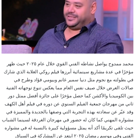
محمد ممدوح يواصل نشاطه الفني القوي خلال عام ٢٠٢٥ حيث ظهر
مؤخرًا في عدة مشاريع سينمائية أبرزها فيلم روكي الغلابة الذي شارك
في بطولته مع نجوم مثل دنيا سمير غانم وبيومي فؤاد وطرح في
صالات العرض خلال صيف نفس العام مما يعكس تنوع توجهاته الفنية
بين الكوميديا والأكشن كما حصل مؤخرًا على جائزة أفضل ممثل دور
ثاني من مهرجان جمعية الفيلم السنوي عن دوره في فيلم أهل الكهف
وقد عبّر عن سعادته بهذه التجربة التي وصفها بالجديدة والمميزة في
مشواره المهني كما كان له حضور في مهرجان الغردقة لسينما الشباب
حيث تلقى تكريمًا أكد أنه يمثل مسؤولية كبيرة بالنسبة له في مشواره
الفني وفي موسم رمضان ٢٠٢٥ ابتعد عن المشاركة في السباق