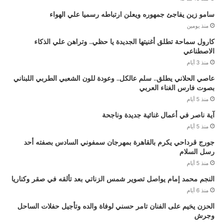
سامو زين يفاجئ جمهوره ويعلن ارتباطه رسميا علي الهواء
منذ يومين
كارول سماحة تطلق أغنيتها الجديدة يا حظي.. وتراهن علي الذكاء
الاصطناعي
منذ 3 أيام
عاصي الحلاني يطلق.. سلم عالكل.. وعودة للون الشعبي الطربي اللبناني
بصوت فارس الغناء العربي
منذ 5 أيام
آية ناصر في أعمال غنائية جديدة وناجحة
منذ 5 أيام
جورج قرداحي يكرم بالقاهرة بمهرجان سمفوني السادس بصفته أحد
رسل السلام
منذ 5 أيام
النجم محمد إمام يواصل تصوير شمس الزناتي بعد تألقه في صقر وكناريا
منذ 6 أيام
الحزن يخيم على الفنان تامر حسني لوفاة والده وتأجيل حفلات الساحل
وجرش