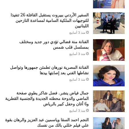
السفير الأردني ببيروت يستقبل القافلة 26 تنفيذا
للتوجيهات الملكية السامية لمساعدة النازحين
اللبنانيين
منذ 3 أسابيع
الفنانة منة فضالي تؤدي دور جديد ومختلف
بمسلسل قلب شمس
منذ 3 أسابيع
الفنانة المصرية نورهان تطمئن جمهورها وتواصل
نشاطها الفني بعد إصابتها بيدها
منذ 3 أسابيع
جمال فياض ينشر.. فضل شاكر يطوي صفحة
الماضي والدوحة محطته الجديدة والجنسية القطرية
و6 أغان وحفل كبير بالرياض
منذ 3 أسابيع
النجم احمد السقا وياسمين عبد العزيز والرهان بقوة
علي فيلم خللي بالك من نفسك