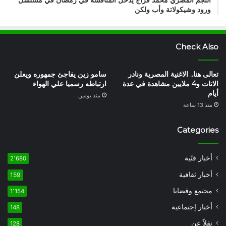
النجم المصري محمد فراج يدخل المنافسة في رمضان في مسلسل
ورود وشيكولاتة وأب ولكن
Check Also
تعالى هنا.. الاغنية المصرية ونادر
سامو زين يفاجئ جمهوره ويعلن
الاتات و4 ملايين مشاهدة في عدة
ارتباطه رسميا علي الهواء
أيام
منذ يومين
منذ 13 ساعة
Categories
أخبار فنّية
2٬680
أخبار ثقافية
159
مجتمع وقضايا
1٬154
أخبار إجتماعية
148
نقلاً عن
128