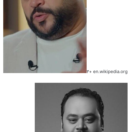
en.wikipedia.org +٣