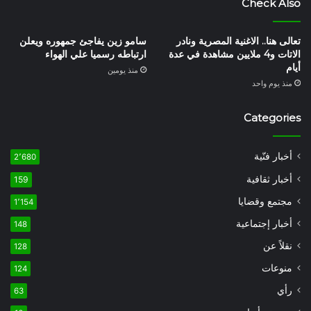
Check Also
تعالى هنا.. الاغنية المصرية ونادر
سامو زين يفاجئ جمهوره ويعلن
الاتات و4 ملايين مشاهدة في عدة
ارتباطه رسميا علي الهواء
أيام
منذ يومين
منذ يوم واحد
Categories
أخبار فنّية
2٬680
أخبار ثقافية
159
مجتمع وقضايا
1٬154
أخبار إجتماعية
148
نقلاً عن
128
منوعات
124
رأي
63