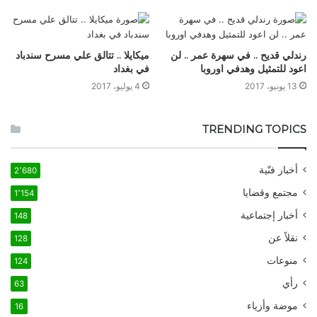
رندلي قديح .. في سهرة عمر .. لن
ميكايلا .. تتالق علي مسرح سندباد
اعود للتمثيل وهدفي اوروبا
في بغداد
13 يونيو، 2017
4 يوليو، 2017
TRENDING TOPICS
أخبار فنّية
2٬680
مجتمع وقضايا
1٬154
أخبار إجتماعية
148
نقلاً عن
128
منوعات
124
رأي
63
موضة وأزياء
16