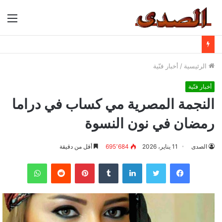
الق
الرئيسية
/
أخبار فنّية
أخبار فنّية
النجمة المصرية مي كساب في دراما
رمضان في نون النسوة
الصدى
11 يناير، 2026
695٬684
أقل من دقيقة
فيسبوك
تويتر
لينكدإن
بينتيريست
واتساب