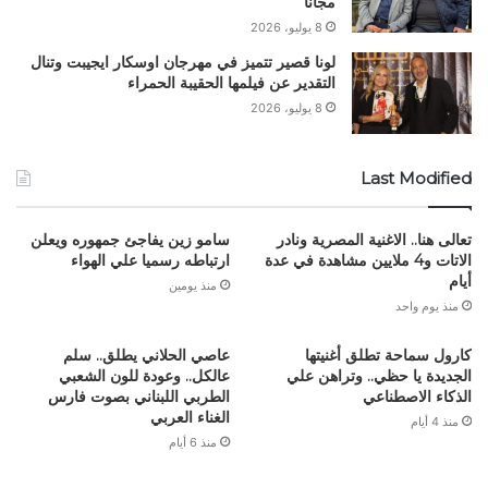
مجانا
8 يوليو، 2026
لونا قصير تتميز في مهرجان اوسكار ايجيبت وتنال
التقدير عن فيلمها الحقيبة الحمراء
8 يوليو، 2026
Last Modified
تعالى هنا.. الاغنية المصرية ونادر
سامو زين يفاجئ جمهوره ويعلن
الاتات و4 ملايين مشاهدة في عدة
ارتباطه رسميا علي الهواء
أيام
منذ يومين
منذ يوم واحد
كارول سماحة تطلق أغنيتها
عاصي الحلاني يطلق.. سلم
الجديدة يا حظي.. وتراهن علي
عالكل.. وعودة للون الشعبي
الذكاء الاصطناعي
الطربي اللبناني بصوت فارس
الغناء العربي
منذ 4 أيام
منذ 6 أيام