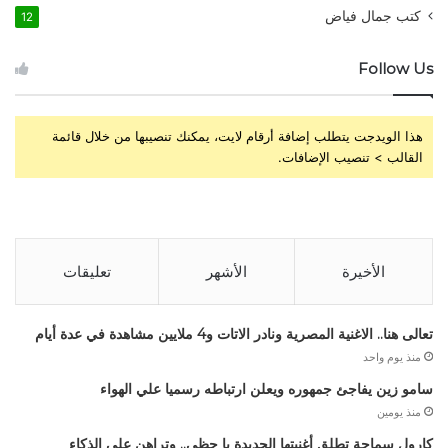
كتب جمال فياض
12
Follow Us
هذا الويدجت يتطلب إضافة أرقام لايت، يمكنك تنصيبها من خلال قائمة
القالب > تنصيب الإضافات.
الأخيرة
الأشهر
تعليقات
تعالى هنا.. الاغنية المصرية ونادر الاتات و4 ملايين مشاهدة في عدة أيام
منذ يوم واحد
سامو زين يفاجئ جمهوره ويعلن ارتباطه رسميا علي الهواء
منذ يومين
كارول سماحة تطلق أغنيتها الجديدة يا حظي.. وتراهن علي الذكاء