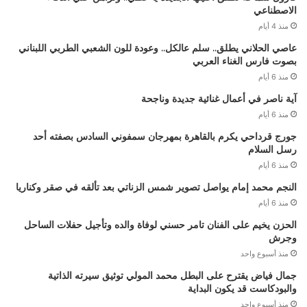
الاصطناعي
منذ 4 أيام
عاصي الحلاني يطلق.. سلم عالكل.. وعودة للون الشعبي الطربي اللبناني
بصوت فارس الغناء العربي
منذ 6 أيام
آية ناصر في أعمال غنائية جديدة وناجحة
منذ 6 أيام
جورج قرداحي يكرم بالقاهرة بمهرجان سمفوني السادس بصفته أحد
رسل السلام
منذ 6 أيام
النجم محمد إمام يواصل تصوير شمس الزناتي بعد تألقه في صقر وكناريا
منذ 6 أيام
الحزن يخيم على الفنان تامر حسني لوفاة والده وتأجيل حفلات الساحل
وجرش
منذ أسبوع واحد
جمال فياض يقترح على البطل محمد المولي توثيق سيرته الذاتية
والبودكاست قد يكون البداية
منذ أسبوع واحد