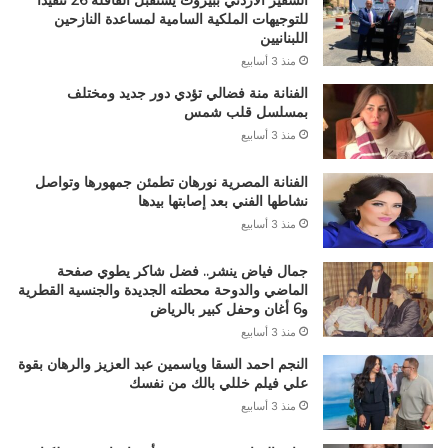
السفير الأردني ببيروت يستقبل القافلة 26 تنفيذا
للتوجيهات الملكية السامية لمساعدة النازحين
اللبنانيين
منذ 3 أسابيع
الفنانة منة فضالي تؤدي دور جديد ومختلف
بمسلسل قلب شمس
منذ 3 أسابيع
الفنانة المصرية نورهان تطمئن جمهورها وتواصل
نشاطها الفني بعد إصابتها بيدها
منذ 3 أسابيع
جمال فياض ينشر.. فضل شاكر يطوي صفحة
الماضي والدوحة محطته الجديدة والجنسية القطرية
و6 أغان وحفل كبير بالرياض
منذ 3 أسابيع
النجم احمد السقا وياسمين عبد العزيز والرهان بقوة
علي فيلم خللي بالك من نفسك
منذ 3 أسابيع