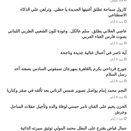
منذ يومين
كارول سماحة تطلق أغنيتها الجديدة يا حظي.. وتراهن علي الذكاء
الاصطناعي
منذ 4 أيام
عاصي الحلاني يطلق.. سلم عالكل.. وعودة للون الشعبي الطربي اللبناني
بصوت فارس الغناء العربي
منذ 5 أيام
آية ناصر في أعمال غنائية جديدة وناجحة
منذ 6 أيام
جورج قرداحي يكرم بالقاهرة بمهرجان سمفوني السادس بصفته أحد
رسل السلام
منذ 6 أيام
النجم محمد إمام يواصل تصوير شمس الزناتي بعد تألقه في صقر وكناريا
منذ 6 أيام
الحزن يخيم على الفنان تامر حسني لوفاة والده وتأجيل حفلات الساحل
وجرش
منذ 7 أيام
جمال فياض يقترح على البطل محمد المولي توثيق سيرته الذاتية