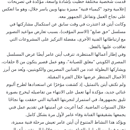
قدمت شخصية مختلفة حظيت بإشادة واسعة، مؤكدة في تصريحات
إعلامية وجود “كيمياء فنية” مميزة بينها وبين ياسر جلال، وهو ما انعكس
على نجاح العمل وتفاعل الجمهور معه.
وكانت أيتن قد اعتذرت في وقت سابق عن استكمال مشاركتها في
مسلسل “حق ضايع” (الاسم المؤقت)، بسبب تعارض مواعيد التصوير
مع ارتباطاتها الفنية الأخرى، مفضلة التركيز على المشروعات التي
تعاقدت عليها بالفعل.
وفي إطار أعمالها المنتظرة، تترقب أيتن عامر أيضًا عرض المسلسل
المصري الكويتي “مغلق للصيانة”، وهو عمل قصير يتكون من 8 حلقات،
ويشاركها البطولة عدد من الفنانين المصريين والكويتيين، ويُعد من أبرز
الأعمال المنتظر عرضها خلال الفترة المقبلة.
ولم تكتفِ أيتن بالتمثيل، إذ كشفت مؤخرًا عن استعدادها لطرح ألبوم
غنائي جديد، مؤكدة أنها تعمل على الانتهاء من تفاصيله ليخرج بصورة
تليق بجمهورها، في استمرار لتجربتها الغنائية التي حققت بها نجاحًا
خلال السنوات الماضية. كما أعربت عن أمنيتها في تقديم عمل فني
يجمعها بشقيقتها الفنانة وفاء عامر لأول مرة بشكل كامل.
ويؤكد هذا النشاط المتنوع أن أيتن عامر تعيش مرحلة فنية مميزة،
تجمع فيها بين الدراما والغناء، وتسعى من خلالها إلى تقديم أعمال