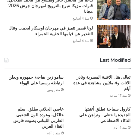
بدعم من محسن جابر وبمساع من محمد المجالي..
قنوات مزيكا تتبرع بالترويج لمهرجان جرش 2026
مجانا
منذ 4 أسابيع
لونا قصير تتميز في مهرجان اوسكار ايجيبت وتنال
التقدير عن فيلمها الحقيبة الحمراء
منذ 4 أسابيع
Last Modified
تعالى هنا.. الاغنية المصرية ونادر
سامو زين يفاجئ جمهوره ويعلن
الاتات و4 ملايين مشاهدة في عدة
ارتباطه رسميا علي الهواء
أيام
منذ يومين
منذ 17 ساعة
كارول سماحة تطلق أغنيتها
عاصي الحلاني يطلق.. سلم
الجديدة يا حظي.. وتراهن علي
عالكل.. وعودة للون الشعبي
الذكاء الاصطناعي
الطربي اللبناني بصوت فارس
الغناء العربي
منذ 4 أيام
منذ 5 أيام