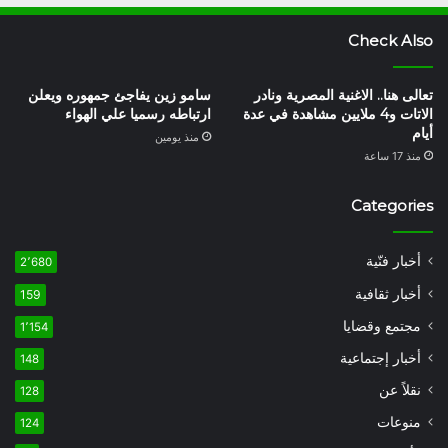
Check Also
تعالى هنا.. الاغنية المصرية ونادر
سامو زين يفاجئ جمهوره ويعلن
الاتات و4 ملايين مشاهدة في عدة
ارتباطه رسميا علي الهواء
أيام
منذ يومين
منذ 17 ساعة
Categories
أخبار فنّية
2٬680
أخبار ثقافية
159
مجتمع وقضايا
1٬154
أخبار إجتماعية
148
نقلاً عن
128
منوعات
124