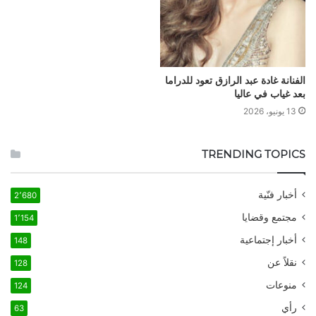
الفنانة غادة عبد الرازق تعود للدراما
بعد غياب في عاليا
13 يونيو، 2026
TRENDING TOPICS
أخبار فنّية
2٬680
مجتمع وقضايا
1٬154
أخبار إجتماعية
148
نقلاً عن
128
منوعات
124
رأي
63