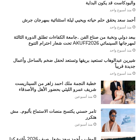
والبودكاست قد يكون البداية
منذ أسبوع واحد
أحمد سعد يحقق حلم حياته ويحيي ليلة استثنائية بمهرجان جرش
منذ أسبوع واحد
ببعد دولي ونخبة من صناع الفن ..جامعة الكفاءات تطلق الدورة الثالثة
لمهرجانها السينمائي AKUFF2026 تحت شعار احترام التنوع
منذ أسبوع واحد
شيرين عبدالوهاب تستعيد بريقها وتستعد لحفل ضخم بالساحل وأعمال
جديدة قريباً
منذ أسبوع واحد
خطبة النجمة ملك احمد زاهر من السيناريست
شريف عمرو الليثي بحضور الأهل والأصدقاء
منذ أسبوعين
تامر حسني يكتسح منصات الاستماع بألبوم.. مش
هتكرر
منذ أسبوعين
المطرب أحمد سعد يشعل صيف 2026 بأغنية كدا