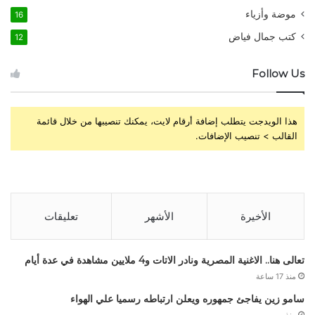
موضة وأزياء
16
كتب جمال فياض
12
Follow Us
هذا الويدجت يتطلب إضافة أرقام لايت، يمكنك تنصيبها من خلال قائمة
القالب > تنصيب الإضافات.
الأخيرة
الأشهر
تعليقات
تعالى هنا.. الاغنية المصرية ونادر الاتات و4 ملايين مشاهدة في عدة أيام
منذ 17 ساعة
سامو زين يفاجئ جمهوره ويعلن ارتباطه رسميا علي الهواء