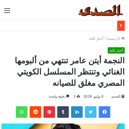
الق
الرئيسية
/
أخبار فنّية
أخبار فنّية
النجمة أيتن عامر تنتهي من ألبومها
الغنائي وتنتظر المسلسل الكويتي
المصري مغلق للصيانه
الصدى
6 يوليو، 2026
3
دقيقة واحدة
فيسبوك
تويتر
لينكدإن
بينتيريست
واتساب