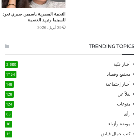
النجمة المصرية ياسمين صبري تعود
للسينما وتريد العصمة
29 أبريل، 2026
TRENDING TOPICS
أخبار فنّية
2٬680
مجتمع وقضايا
1٬154
أخبار إجتماعية
148
نقلاً عن
128
منوعات
124
رأي
63
موضة وأزياء
16
كتب جمال فياض
12