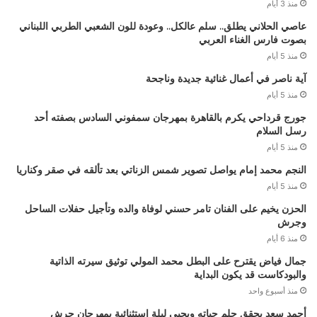
منذ 3 أيام
عاصي الحلاني يطلق.. سلم عالكل.. وعودة للون الشعبي الطربي اللبناني
بصوت فارس الغناء العربي
منذ 5 أيام
آية ناصر في أعمال غنائية جديدة وناجحة
منذ 5 أيام
جورج قرداحي يكرم بالقاهرة بمهرجان سمفوني السادس بصفته أحد
رسل السلام
منذ 5 أيام
النجم محمد إمام يواصل تصوير شمس الزناتي بعد تألقه في صقر وكناريا
منذ 5 أيام
الحزن يخيم على الفنان تامر حسني لوفاة والده وتأجيل حفلات الساحل
وجرش
منذ 6 أيام
جمال فياض يقترح على البطل محمد المولي توثيق سيرته الذاتية
والبودكاست قد يكون البداية
منذ أسبوع واحد
أحمد سعد يحقق حلم حياته ويحيي ليلة استثنائية بمهرجان جرش