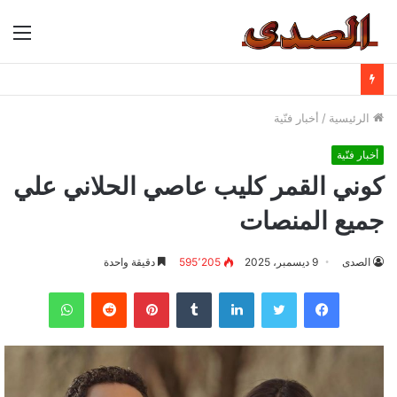
الق
الرئيسية
/
أخبار فنّية
أخبار فنّية
كوني القمر كليب عاصي الحلاني علي
جميع المنصات
الصدى
9 ديسمبر، 2025
595٬205
دقيقة واحدة
فيسبوك
تويتر
لينكدإن
بينتيريست
واتساب