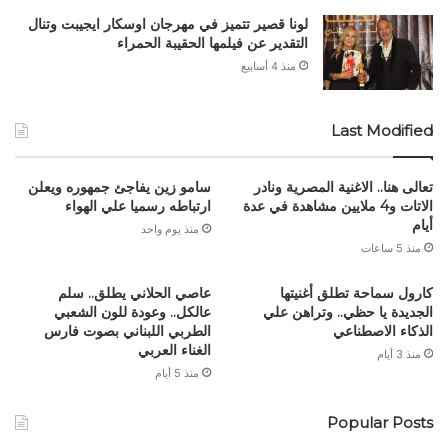
لونا قصير تتميز في مهرجان اوسكار ايجيبت وتنال
التقدير عن فيلمها الحقيبة الحمراء
منذ 4 أسابيع
Last Modified
تعالى هنا.. الاغنية المصرية ونادر
سامو زين يفاجئ جمهوره ويعلن
الاتات و4 ملايين مشاهدة في عدة
ارتباطه رسميا علي الهواء
أيام
منذ يوم واحد
منذ 5 ساعات
كارول سماحة تطلق أغنيتها
عاصي الحلاني يطلق.. سلم
الجديدة يا حظي.. وتراهن علي
عالكل.. وعودة للون الشعبي
الذكاء الاصطناعي
الطربي اللبناني بصوت فارس
الغناء العربي
منذ 3 أيام
منذ 5 أيام
Popular Posts