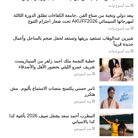
منذ أسبوع واحد
ببعد دولي ونخبة من صناع الفن ..جامعة الكفاءات تطلق الدورة الثالثة
لمهرجانها السينمائي AKUFF2026 تحت شعار احترام التنوع
منذ أسبوع واحد
شيرين عبدالوهاب تستعيد بريقها وتستعد لحفل ضخم بالساحل وأعمال
جديدة قريباً
منذ أسبوع واحد
خطبة النجمة ملك احمد زاهر من السيناريست
شريف عمرو الليثي بحضور الأهل والأصدقاء
منذ أسبوعين
تامر حسني يكتسح منصات الاستماع بألبوم.. مش
هتكرر
منذ أسبوعين
المطرب أحمد سعد يشعل صيف 2026 بأغنية كدا
كدا بالاسباني
منذ أسبوعين