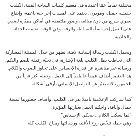
مختلفة تماماً عمّا اعتدناه في معظم كليبات الساحة الفنية. الكليب
خفيف، جميل، ومودرن، يعتمد على لمسات إخراجية ناعمة، وإيقاع
بصري سريع من دون مبالغة، وصور ملتقطة في أماكن مميّزة تُضفي
على العمل إحساساً بالبساطة والرقة، وفي الوقت نفسه بالحداثة
والجاذبية.
ويحمل الكليب رسالة إنسانية لافتة، تظهر من خلال الممثلة المشاركة
التي تخاطب بطل الكليب بلغة الإشارة، في تحيّة رقيقة للصم والبكم،
ورسالة غير مباشرة عن قدرة الإحساس على تجاوز الصوت والكلام.
هذا العنصر أضاف عمقاً عاطفياً إلى العمل، وجعله أكثر قرباً من
الجمهور، لأنه يعبّر عن التواصل الإنساني بأرقى أشكاله.
كما شاركت الإعلامية باميلا بدر في الكليب، وأضاف حضورها لمسة
جمال وأناقة، واختُتم العمل بعبارتها المؤثرة:
“لما يسكت الكلام… بيحكي الإحساس”
وهي جملة تلخّص روح الأغنية ورسالتها ومناخ الكليب كله.