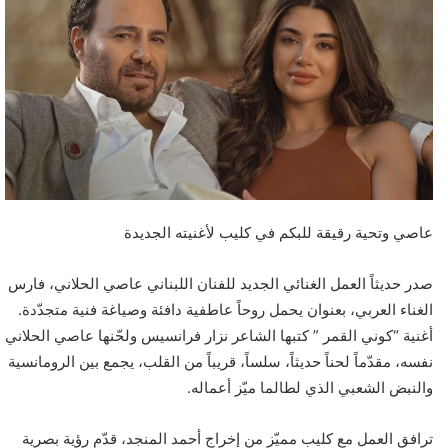
عاصي وتحية رقيقة للبكم في كليب لأغنيته الجديدة
صدر حديثاً العمل الغنائي الجديد للفنان اللبناني عاصي الحلاني، فارس
الغناء العربي، بعنوان يحمل روحاً عاطفية دافئة وصياغة فنية متجدّدة.
أغنية “كوني القمر ” كتبها الشاعر نزار فرانسيس ولحّنها عاصي الحلاني
نفسه، مقدّماً لحناً حديثاً، سلساً، قريباً من القلب، يجمع بين الرومانسية
والنبض الشعبي الذي لطالما ميّز أعماله.
ترافق العمل مع كليب مميّز من إخراج أحمد المنجد، قدّم رؤية بصرية