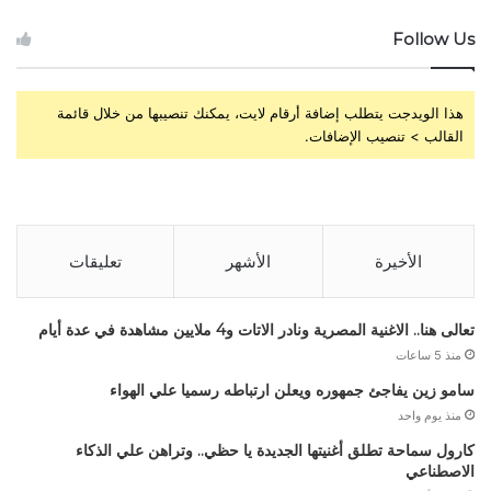
Follow Us
هذا الويدجت يتطلب إضافة أرقام لايت، يمكنك تنصيبها من خلال قائمة
القالب > تنصيب الإضافات.
الأخيرة
الأشهر
تعليقات
تعالى هنا.. الاغنية المصرية ونادر الاتات و4 ملايين مشاهدة في عدة أيام
منذ 5 ساعات
سامو زين يفاجئ جمهوره ويعلن ارتباطه رسميا علي الهواء
منذ يوم واحد
كارول سماحة تطلق أغنيتها الجديدة يا حظي.. وتراهن علي الذكاء
الاصطناعي