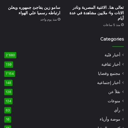
تعالى هنا.. الاغنية المصرية ونادر
سامو زين يفاجئ جمهوره ويعلن
الاتات و4 ملايين مشاهدة في عدة
ارتباطه رسميا علي الهواء
أيام
منذ يوم واحد
منذ 5 ساعات
Categories
أخبار فنّية
2٬680
أخبار ثقافية
159
مجتمع وقضايا
1٬154
أخبار إجتماعية
148
نقلاً عن
128
منوعات
124
رأي
63
موضة وأزياء
16