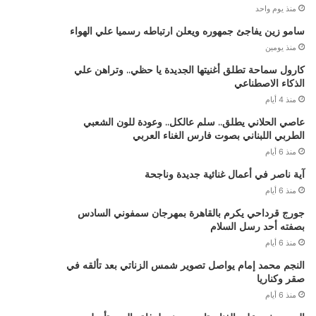
منذ يوم واحد
سامو زين يفاجئ جمهوره ويعلن ارتباطه رسميا علي الهواء
منذ يومين
كارول سماحة تطلق أغنيتها الجديدة يا حظي.. وتراهن علي
الذكاء الاصطناعي
منذ 4 أيام
عاصي الحلاني يطلق.. سلم عالكل.. وعودة للون الشعبي
الطربي اللبناني بصوت فارس الغناء العربي
منذ 6 أيام
آية ناصر في أعمال غنائية جديدة وناجحة
منذ 6 أيام
جورج قرداحي يكرم بالقاهرة بمهرجان سمفوني السادس
بصفته أحد رسل السلام
منذ 6 أيام
النجم محمد إمام يواصل تصوير شمس الزناتي بعد تألقه في
صقر وكناريا
منذ 6 أيام