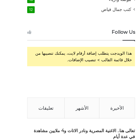
كتب جمال فياض
12
Follow Us
هذا الويدجت يتطلب إضافة أرقام لايت، يمكنك تنصيبها من
خلال قائمة القالب > تنصيب الإضافات.
الأخيرة
الأشهر
تعليقات
تعالى هنا.. الاغنية المصرية ونادر الاتات و4 ملايين مشاهدة
في عدة أيام