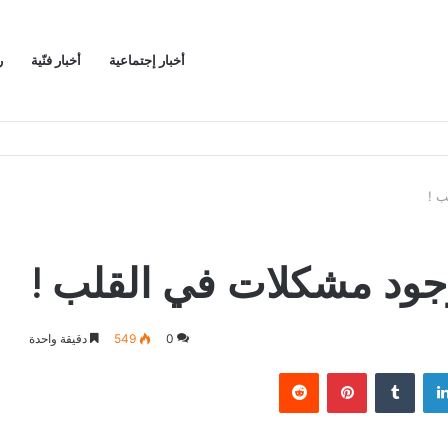
أخبار إجتماعية
أخبار فنّية
ر
ب !
وجود مشكلات في القلب !
0
549
دقيقة واحدة
لينكدإن
بينتيريست