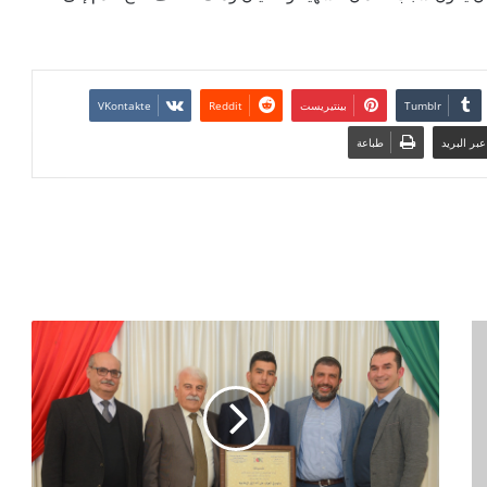
بينتيريست
بر البريد
طباعة