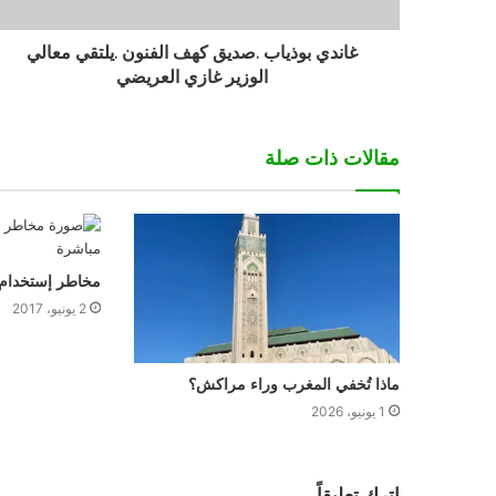
غاندي بوذياب .صديق كهف الفنون .يلتقي معالي
الوزير غازي العريضي
مقالات ذات صلة
مخاطر إستخدام ا
2 يونيو، 2017
ماذا تُخفي المغرب وراء مراكش؟
1 يونيو، 2026
اترك تعليقاً