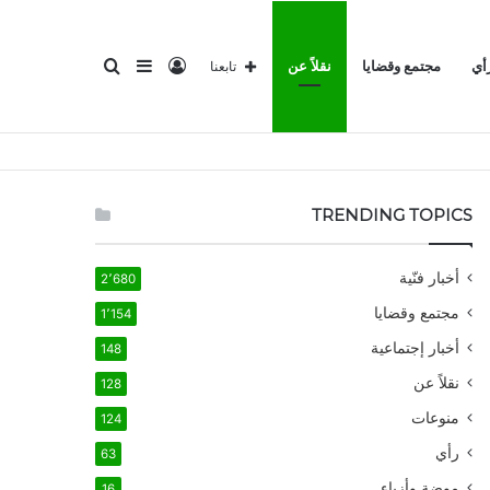
تسجيل
إضافة
بحث
أي
مجتمع وقضايا
نقلاً عن
تابعنا
الدخول
عمود
عن
TRENDING TOPICS
أخبار فنّية
2٬680
مجتمع وقضايا
1٬154
جانبي
أخبار إجتماعية
148
نقلاً عن
128
منوعات
124
رأي
63
موضة وأزياء
16