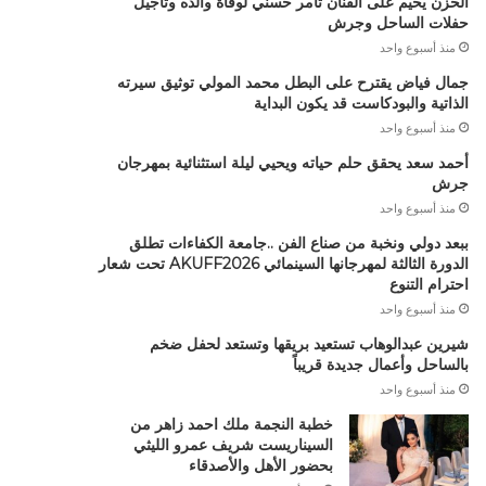
الحزن يخيم على الفنان تامر حسني لوفاة والده وتأجيل
حفلات الساحل وجرش
منذ أسبوع واحد
جمال فياض يقترح على البطل محمد المولي توثيق سيرته
الذاتية والبودكاست قد يكون البداية
منذ أسبوع واحد
أحمد سعد يحقق حلم حياته ويحيي ليلة استثنائية بمهرجان
جرش
منذ أسبوع واحد
ببعد دولي ونخبة من صناع الفن ..جامعة الكفاءات تطلق
الدورة الثالثة لمهرجانها السينمائي AKUFF2026 تحت شعار
احترام التنوع
منذ أسبوع واحد
شيرين عبدالوهاب تستعيد بريقها وتستعد لحفل ضخم
بالساحل وأعمال جديدة قريباً
منذ أسبوع واحد
خطبة النجمة ملك احمد زاهر من
السيناريست شريف عمرو الليثي
بحضور الأهل والأصدقاء