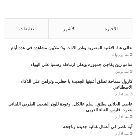
الأخيرة
الأشهر
تعليقات
تعالى هنا.. الاغنية المصرية ونادر الاتات و4 ملايين مشاهدة في عدة أيام
منذ يوم واحد
سامو زين يفاجئ جمهوره ويعلن ارتباطه رسميا علي الهواء
منذ يومين
كارول سماحة تطلق أغنيتها الجديدة يا حظي.. وتراهن علي الذكاء
الاصطناعي
منذ 4 أيام
عاصي الحلاني يطلق.. سلم عالكل.. وعودة للون الشعبي الطربي اللبناني
بصوت فارس الغناء العربي
منذ 6 أيام
آية ناصر في أعمال غنائية جديدة وناجحة
منذ 6 أيام