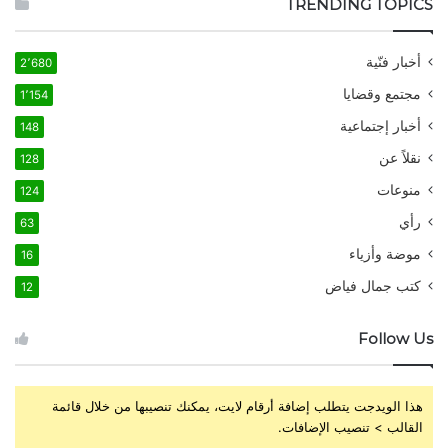
TRENDING TOPICS
أخبار فنّية
2٬680
مجتمع وقضايا
1٬154
أخبار إجتماعية
148
نقلاً عن
128
منوعات
124
رأي
63
موضة وأزياء
16
كتب جمال فياض
12
Follow Us
هذا الويدجت يتطلب إضافة أرقام لايت، يمكنك تنصيبها من خلال قائمة
القالب > تنصيب الإضافات.