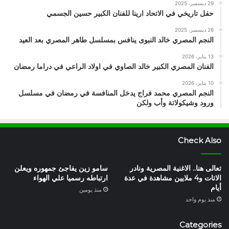
29 ديسمبر، 2025
حفل تاريخي في الاتحاد ارينا للفنان الكبير حسين الجسمي
26 ديسمبر، 2025
النجم المصري خالد النبوى ينافس بمسلسل طاهر المصري بعد العيد
13 يناير، 2026
الفنان المصري الكبير خالد الصاوي في اولاد الراعي في دراما رمضان
10 يناير، 2026
النجم المصري محمد فراج يدخل المنافسة في رمضان في مسلسل
ورود وشيكولاتة وأب ولكن
Check Also
تعالى هنا.. الاغنية المصرية ونادر
سامو زين يفاجئ جمهوره ويعلن
الاتات و4 ملايين مشاهدة في عدة
ارتباطه رسميا علي الهواء
أيام
منذ يومين
منذ يوم واحد
Categories