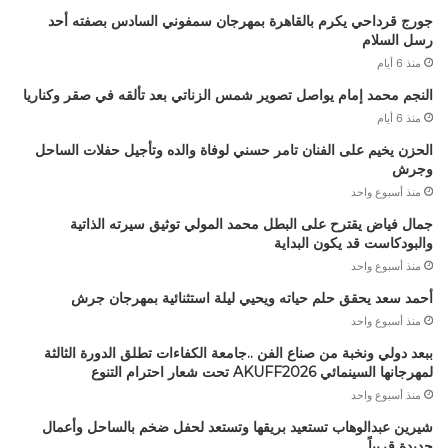
جورج قرداحي يكرم بالقاهرة بمهرجان سمفوني السادس بصفته أحد
رسل السلام
منذ 6 أيام
النجم محمد إمام يواصل تصوير شمس الزناتي بعد تألقه في صقر وكناريا
منذ 6 أيام
الحزن يخيم على الفنان تامر حسني لوفاة والده وتأجيل حفلات الساحل
وجرش
منذ أسبوع واحد
جمال فياض يقترح على البطل محمد المولي توثيق سيرته الذاتية
والبودكاست قد يكون البداية
منذ أسبوع واحد
أحمد سعد يحقق حلم حياته ويحيي ليلة استثنائية بمهرجان جرش
منذ أسبوع واحد
ببعد دولي ونخبة من صناع الفن ..جامعة الكفاءات تطلق الدورة الثالثة
لمهرجانها السينمائي AKUFF2026 تحت شعار احترام التنوع
منذ أسبوع واحد
شيرين عبدالوهاب تستعيد بريقها وتستعد لحفل ضخم بالساحل وأعمال
جديدة قريباً