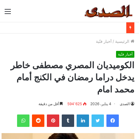
الق
الرئيسية
/
أخبار فنّية
أخبار فنّية
الكوميديان المصري مصطفى خاطر
يدخل دراما رمضان في الكنج أمام
محمد امام
الصدى
4 يناير، 2026
594٬625
أقل من دقيقة
فيسبوك
تويتر
لينكدإن
بينتيريست
واتساب