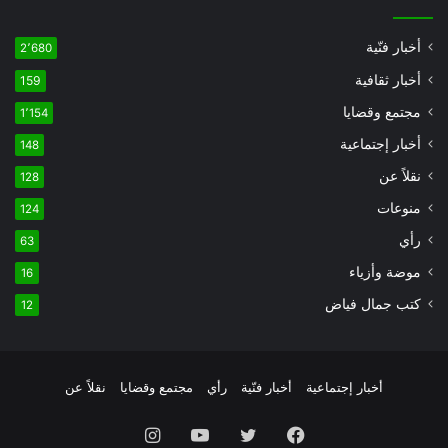
أخبار فنّية
2٬680
أخبار ثقافية
159
مجتمع وقضايا
1٬154
أخبار إجتماعية
148
نقلاً عن
128
منوعات
124
رأي
63
موضة وأزياء
16
كتب جمال فياض
12
أخبار إجتماعية
أخبار فنّية
رأي
مجتمع وقضايا
نقلاً عن
فيسبوك
تويتر
يوتيوب
انستقرام