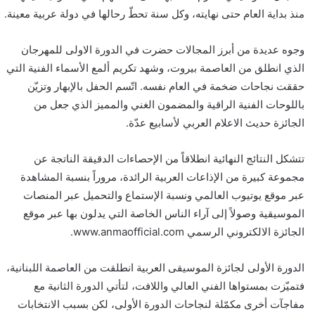
منذ بداية العام حتى نهايته، وكل سنة تحطّ رحالها في دولة عربية معينة.
وجوه عديدة من أبرز المجالات حضرت في الدورة الاولى للمهرجان
الذي انطلق من العاصمة بيروت، وشهد تكريم ألمع الأسماء الفنية التي
حققت نجاحات ضخمة في العام نفسه. اتّسم الحفل بالإبهار وتزيّن
باللوحات الفنية الراقية والمضمون الغني والمميز الذي جعل من
الجائزة حديث الاعلام العربي لأسابيع عدّة.
تتشكل النتائج النهائية انطلاقاً من الإحصاءات الدقيقة الناتجة عن
مجموعة كبيرة من الإذاعات العربية الرائدة، مروراً بنسبة المشاهدة
عبر موقع يوتيوب العالمي ونسبة الإستماع والتحميل عبر المنصات
الموسيقية وصولاً إلى آراء الناس الخاصة التي يدلون بها عبر موقع
الجائزة الالكتروني الرسمي www.anmaofficial.com.
الدورة الأولى لجائزة الموسيقى العربية انطلقت من العاصمة اللبنانية،
فتميّزت بمستواها الفني العالي واللافت، لتأتي الدورة الثانية مع
مفاجآت أخرى مكمّلة لنجاحات الدورة الأولى، لكن بسبب الانتخابات