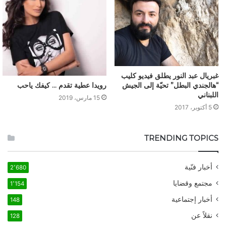
غبريال عبد النور يطلق فيديو كليب
“هالجندي البطل” تحيّة إلى الجيش
رويدا عطية تقدم … كيفك ياحب
اللبناني
15 مارس، 2019
5 أكتوبر، 2017
TRENDING TOPICS
أخبار فنّية
2٬680
مجتمع وقضايا
1٬154
أخبار إجتماعية
148
نقلاً عن
128