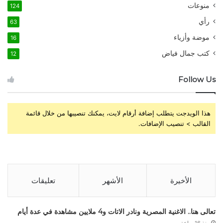
منوعات
124
رأي
63
موضة وأزياء
16
كتب جمال فياض
12
Follow Us
هذا الويدجت يتطلب إضافة أرقام لايت، يمكنك تنصيبها من خلال قائمة
القالب > تنصيب الإضافات.
الأخيرة
الأشهر
تعليقات
تعالى هنا.. الاغنية المصرية ونادر الاتات و4 ملايين مشاهدة في عدة أيام
منذ 16 ساعة