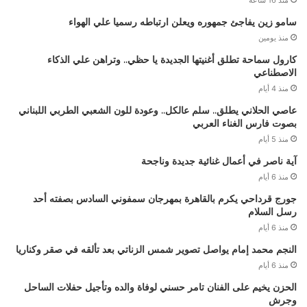
سامو زين يفاجئ جمهوره ويعلن ارتباطه رسميا علي الهواء
منذ يومين
كارول سماحة تطلق أغنيتها الجديدة يا حظي.. وتراهن علي الذكاء
الاصطناعي
منذ 4 أيام
عاصي الحلاني يطلق.. سلم عالكل.. وعودة للون الشعبي الطربي اللبناني
بصوت فارس الغناء العربي
منذ 5 أيام
آية ناصر في أعمال غنائية جديدة وناجحة
منذ 6 أيام
جورج قرداحي يكرم بالقاهرة بمهرجان سمفوني السادس بصفته أحد
رسل السلام
منذ 6 أيام
النجم محمد إمام يواصل تصوير شمس الزناتي بعد تألقه في صقر وكناريا
منذ 6 أيام
الحزن يخيم على الفنان تامر حسني لوفاة والده وتأجيل حفلات الساحل
وجرش