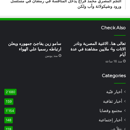
النجم المصري محمد فراج يدخل المنافسة في رمضان في مسلسل
ورود وشيكولاتة وأب ولكن
Check Also
تعالى هنا.. الاغنية المصرية ونادر
سامو زين يفاجئ جمهوره ويعلن
الاتات و4 ملايين مشاهدة في عدة
ارتباطه رسميا علي الهواء
أيام
منذ يومين
منذ 16 ساعة
Categories
أخبار فنّية
2٬680
أخبار ثقافية
159
مجتمع وقضايا
1٬154
أخبار إجتماعية
148
نقلاً عن
128