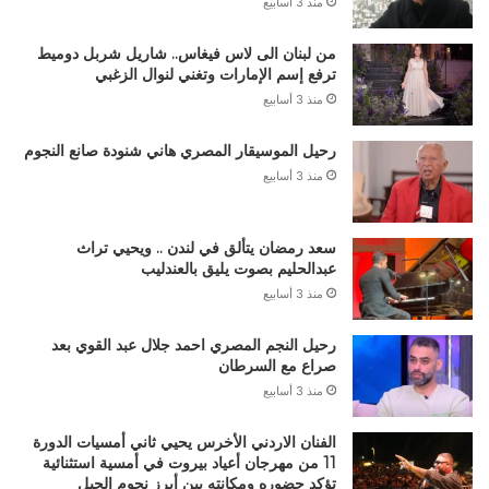
منذ 3 أسابيع
من لبنان الى لاس فيغاس.. شاريل شربل دوميط
ترفع إسم الإمارات وتغني لنوال الزغبي
منذ 3 أسابيع
رحيل الموسيقار المصري هاني شنودة صانع النجوم
منذ 3 أسابيع
سعد رمضان يتألق في لندن .. ويحيي تراث
عبدالحليم بصوت يليق بالعندليب
منذ 3 أسابيع
رحيل النجم المصري احمد جلال عبد القوي بعد
صراع مع السرطان
منذ 3 أسابيع
الفنان الاردني الأخرس يحيي ثاني أمسيات الدورة
11 من مهرجان أعياد بيروت في أمسية استثنائية
تؤكد حضوره ومكانته بين أبرز نجوم الجيل