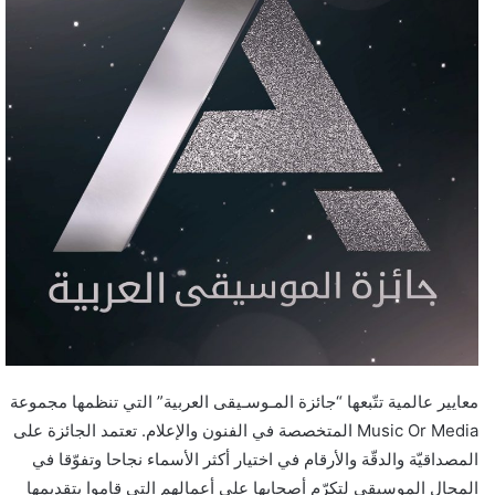
معايير عالمية تتّبعها “جائزة المـوسـيقى العربية” التي تنظمها مجموعة
Music Or Media المتخصصة في الفنون والإعلام. تعتمد الجائزة على
المصداقيّة والدقّة والأرقام في اختيار أكثر الأسماء نجاحا وتفوّقا في
المجال الموسيقي لتكرّم أصحابها على أعمالهم التي قاموا بتقديمها