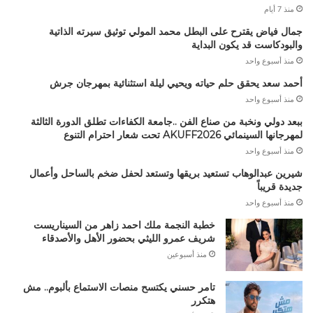
منذ 7 أيام
جمال فياض يقترح على البطل محمد المولي توثيق سيرته الذاتية
والبودكاست قد يكون البداية
منذ أسبوع واحد
أحمد سعد يحقق حلم حياته ويحيي ليلة استثنائية بمهرجان جرش
منذ أسبوع واحد
ببعد دولي ونخبة من صناع الفن ..جامعة الكفاءات تطلق الدورة الثالثة
لمهرجانها السينمائي AKUFF2026 تحت شعار احترام التنوع
منذ أسبوع واحد
شيرين عبدالوهاب تستعيد بريقها وتستعد لحفل ضخم بالساحل وأعمال
جديدة قريباً
منذ أسبوع واحد
خطبة النجمة ملك احمد زاهر من السيناريست
شريف عمرو الليثي بحضور الأهل والأصدقاء
منذ أسبوعين
تامر حسني يكتسح منصات الاستماع بألبوم.. مش
هتكرر