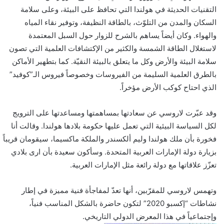
التقنيات الحديثة في هولندا التي تحافظ على البيئة، وعلى سلامة
السكان والمدن من التلوّث، بالطاقة النظيفة، وتوفير نقاء المياه
والهواء. وكان أيضاً يساهم بالشرح للزوار حول السبل المعتمدة
لاستغلال الطاقة الشمسة والكثير من الإكتشافات العلمية التي تصون
سلامة البيئة والأرض وكل ما يتعلق بالبيئة النقيّة. كما بتطهير الأماكن
بالطرق العلمية السليمة من الفيروسات وخصوصاً فيروس الـ”كوفيد”
الذي احتاح كوكب الأرض مؤخراً.
وقد عبّرت لاروسي عن سعادتها بمساهمتها ومساعدتها على الترويج
لكل السياسة البيئية التي تعمل عليها حكومة بلادها هولندا. وقالت أنا
فخورة بأن ملك هولندا وليم ألكسندر والملكة ماكسيما، سيقومان قريباً
بزيارة دولة الإمارات العربية المتحدة. وسأكون سعيدة بأن ارى بلادي
تعزّز علاقاتها مع دولة رائعة مثل الإمارات العربية.
وتهمس لاروسي للمقرّبين، أنها تعدّ لمفاجأة فنية مميزة في إطار
نشاطات “إكسبو 2020” لتكون حاضرة بالشكل المناسب فنياً،
وإجتماعياً في هذا المعرض الدولي التاريخي.