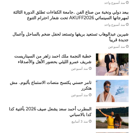
منذ أسبوع واحد
ببعد دولي ونخبة من صناع الفن ..جامعة الكفاءات تطلق الدورة الثالثة
لمهرجانها السينمائي AKUFF2026 تحت شعار احترام التنوع
منذ أسبوع واحد
شيرين عبدالوهاب تستعيد بريقها وتستعد لحفل ضخم بالساحل وأعمال
جديدة قريباً
منذ أسبوعين
خطبة النجمة ملك احمد زاهر من السيناريست
شريف عمرو الليثي بحضور الأهل والأصدقاء
منذ أسبوعين
تامر حسني يكتسح منصات الاستماع بألبوم.. مش
هتكرر
منذ أسبوعين
المطرب أحمد سعد يشعل صيف 2026 بأغنية كدا
كدا بالاسباني
منذ 3 أسابيع