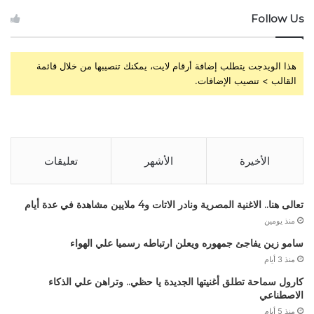
Follow Us
هذا الويدجت يتطلب إضافة أرقام لايت، يمكنك تنصيبها من خلال قائمة
القالب > تنصيب الإضافات.
الأخيرة
الأشهر
تعليقات
تعالى هنا.. الاغنية المصرية ونادر الاتات و4 ملايين مشاهدة في عدة أيام
منذ يومين
سامو زين يفاجئ جمهوره ويعلن ارتباطه رسميا علي الهواء
منذ 3 أيام
كارول سماحة تطلق أغنيتها الجديدة يا حظي.. وتراهن علي الذكاء
الاصطناعي
منذ 5 أيام