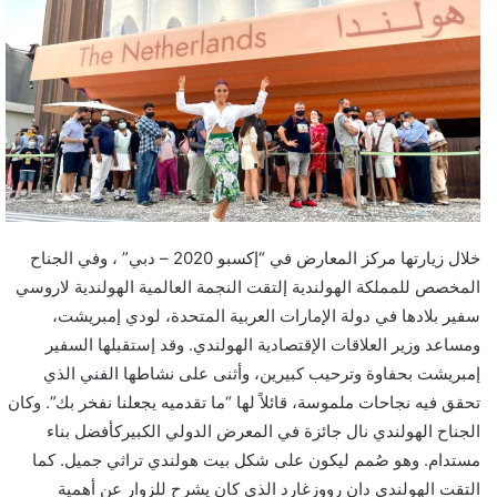
خلال زيارتها مركز المعارض في “إكسبو 2020 – دبي” ، وفي الجناح
المخصص للمملكة الهولندية إلتقت النجمة العالمية الهولندية لاروسي
سفير بلادها في دولة الإمارات العربية المتحدة، لودي إمبريشت،
ومساعد وزير العلاقات الإقتصادية الهولندي. وقد إستقبلها السفير
إمبريشت بحفاوة وترحيب كبيرين، وأثنى على نشاطها الفني الذي
تحقق فيه نجاحات ملموسة، قائلاً لها “ما تقدميه يجعلنا نفخر بك”. وكان
الجناح الهولندي نال جائزة في المعرض الدولي الكبيركأفضل بناء
مستدام. وهو صُمم ليكون على شكل بيت هولندي تراثي جميل. كما
التقت الهولندي دان رووزغارد الذي كان يشرح للزوار عن أهمية