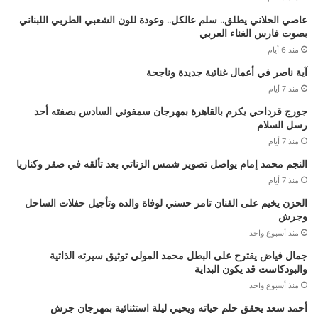
عاصي الحلاني يطلق.. سلم عالكل.. وعودة للون الشعبي الطربي اللبناني
بصوت فارس الغناء العربي
منذ 6 أيام
آية ناصر في أعمال غنائية جديدة وناجحة
منذ 7 أيام
جورج قرداحي يكرم بالقاهرة بمهرجان سمفوني السادس بصفته أحد
رسل السلام
منذ 7 أيام
النجم محمد إمام يواصل تصوير شمس الزناتي بعد تألقه في صقر وكناريا
منذ 7 أيام
الحزن يخيم على الفنان تامر حسني لوفاة والده وتأجيل حفلات الساحل
وجرش
منذ أسبوع واحد
جمال فياض يقترح على البطل محمد المولي توثيق سيرته الذاتية
والبودكاست قد يكون البداية
منذ أسبوع واحد
أحمد سعد يحقق حلم حياته ويحيي ليلة استثنائية بمهرجان جرش