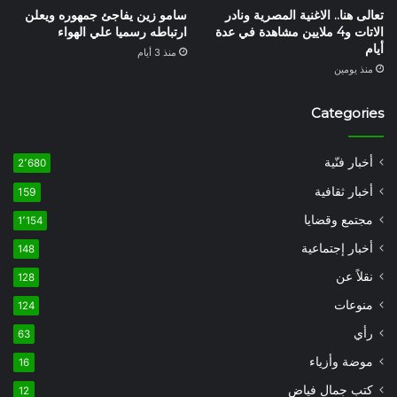
تعالى هنا.. الاغنية المصرية ونادر
سامو زين يفاجئ جمهوره ويعلن
الاتات و4 ملايين مشاهدة في عدة
ارتباطه رسميا علي الهواء
أيام
منذ 3 أيام
منذ يومين
Categories
أخبار فنّية
2٬680
أخبار ثقافية
159
مجتمع وقضايا
1٬154
أخبار إجتماعية
148
نقلاً عن
128
منوعات
124
رأي
63
موضة وأزياء
16
كتب جمال فياض
12