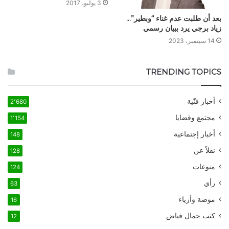
3 يوليو، 2017
بعد أن طلبت عدم غناء “وبطير”…
زياد برجي يرد ببيان رسمي
14 سبتمبر، 2023
TRENDING TOPICS
أخبار فنّية
2٬680
مجتمع وقضايا
1٬154
أخبار إجتماعية
148
نقلاً عن
128
منوعات
124
رأي
63
موضة وأزياء
16
كتب جمال فياض
12