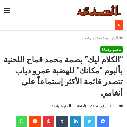
الق
الرئيسية
/
مجتمع وقضايا
مجتمع وقضايا
“الكلام ليك” بصمة محمد قماح اللحنية
بألبوم “مكانك” للهضبة عمرو دياب
تتصدر قائمة الأكثر إستماعاً على
أنغامي
19 يناير، 2024
364
دقيقة واحدة
فيسبوك
تويتر
لينكدإن
بينتيريست
واتساب