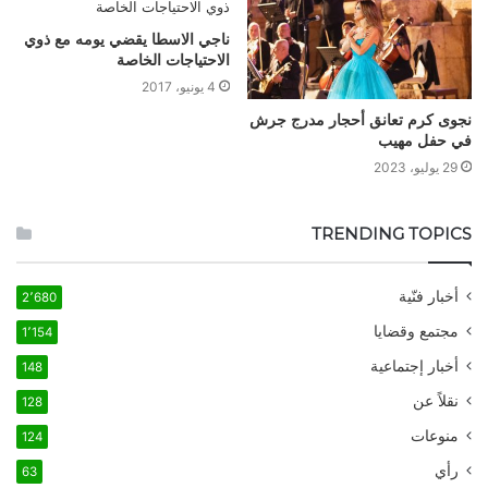
ناجي الاسطا يقضي يومه مع ذوي
الاحتياجات الخاصة
4 يونيو، 2017
نجوى كرم تعانق أحجار مدرج جرش
في حفل مهيب
29 يوليو، 2023
TRENDING TOPICS
أخبار فنّية
2٬680
مجتمع وقضايا
1٬154
أخبار إجتماعية
148
نقلاً عن
128
منوعات
124
رأي
63