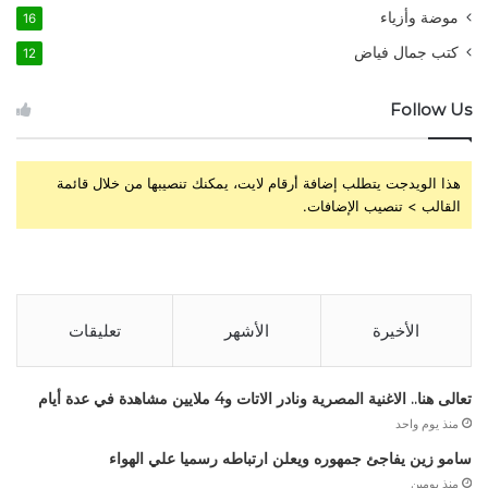
موضة وأزياء
16
كتب جمال فياض
12
Follow Us
هذا الويدجت يتطلب إضافة أرقام لايت، يمكنك تنصيبها من خلال قائمة
القالب > تنصيب الإضافات.
الأخيرة
الأشهر
تعليقات
تعالى هنا.. الاغنية المصرية ونادر الاتات و4 ملايين مشاهدة في عدة أيام
منذ يوم واحد
سامو زين يفاجئ جمهوره ويعلن ارتباطه رسميا علي الهواء
منذ يومين