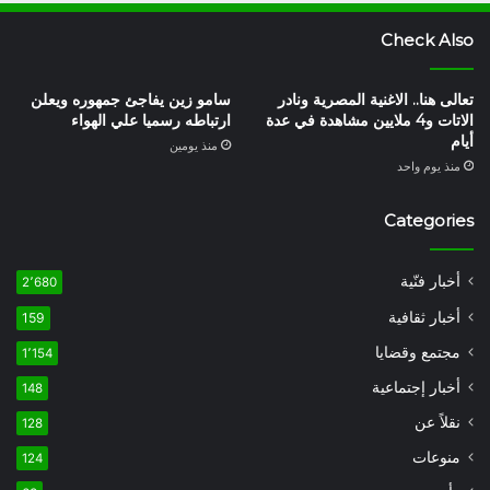
Check Also
تعالى هنا.. الاغنية المصرية ونادر
سامو زين يفاجئ جمهوره ويعلن
الاتات و4 ملايين مشاهدة في عدة
ارتباطه رسميا علي الهواء
أيام
منذ يومين
منذ يوم واحد
Categories
أخبار فنّية
2٬680
أخبار ثقافية
159
مجتمع وقضايا
1٬154
أخبار إجتماعية
148
نقلاً عن
128
منوعات
124