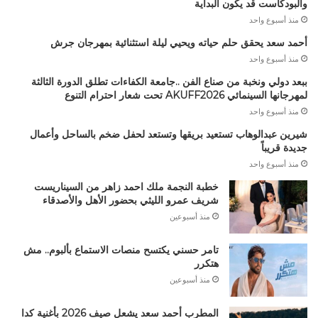
والبودكاست قد يكون البداية
منذ أسبوع واحد
أحمد سعد يحقق حلم حياته ويحيي ليلة استثنائية بمهرجان جرش
منذ أسبوع واحد
ببعد دولي ونخبة من صناع الفن ..جامعة الكفاءات تطلق الدورة الثالثة
لمهرجانها السينمائي AKUFF2026 تحت شعار احترام التنوع
منذ أسبوع واحد
شيرين عبدالوهاب تستعيد بريقها وتستعد لحفل ضخم بالساحل وأعمال
جديدة قريباً
منذ أسبوع واحد
خطبة النجمة ملك احمد زاهر من السيناريست
شريف عمرو الليثي بحضور الأهل والأصدقاء
منذ أسبوعين
تامر حسني يكتسح منصات الاستماع بألبوم.. مش
هتكرر
منذ أسبوعين
المطرب أحمد سعد يشعل صيف 2026 بأغنية كدا