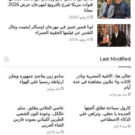
قنوات مزيكا تتبرع بالترويج لمهرجان جرش 2026
مجانا
8 يوليو، 2026
لونا قصير تتميز في مهرجان اوسكار ايجيبت وتنال
التقدير عن فيلمها الحقيبة الحمراء
8 يوليو، 2026
Last Modified
تعالى هنا.. الاغنية المصرية ونادر
سامو زين يفاجئ جمهوره ويعلن
الاتات و4 ملايين مشاهدة في عدة
ارتباطه رسميا علي الهواء
أيام
منذ يومين
منذ يوم واحد
كارول سماحة تطلق أغنيتها
عاصي الحلاني يطلق.. سلم
الجديدة يا حظي.. وتراهن علي
عالكل.. وعودة للون الشعبي
الذكاء الاصطناعي
الطربي اللبناني بصوت فارس
الغناء العربي
منذ 4 أيام
منذ 6 أيام