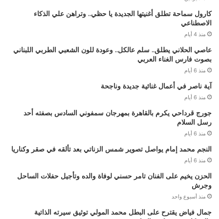
كارول سماحة تطلق أغنيتها الجديدة يا حظي.. وتراهن علي الذكاء
الاصطناعي
منذ 4 أيام
عاصي الحلاني يطلق.. سلم عالكل.. وعودة للون الشعبي الطربي اللبناني
بصوت فارس الغناء العربي
منذ 6 أيام
آية ناصر في أعمال غنائية جديدة وناجحة
منذ 6 أيام
جورج قرداحي يكرم بالقاهرة بمهرجان سمفوني السادس بصفته أحد
رسل السلام
منذ 6 أيام
النجم محمد إمام يواصل تصوير شمس الزناتي بعد تألقه في صقر وكناريا
منذ 6 أيام
الحزن يخيم على الفنان تامر حسني لوفاة والده وتأجيل حفلات الساحل
وجرش
منذ أسبوع واحد
جمال فياض يقترح على البطل محمد المولي توثيق سيرته الذاتية