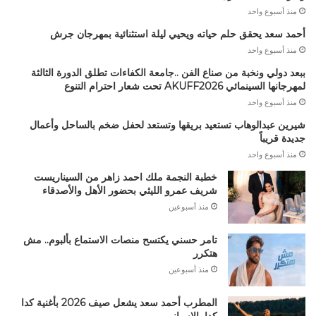
منذ أسبوع واحد
أحمد سعد يحقق حلم حياته ويحيي ليلة استثنائية بمهرجان جرش
منذ أسبوع واحد
ببعد دولي ونخبة من صناع الفن ..جامعة الكفاءات تطلق الدورة الثالثة
لمهرجانها السينمائي AKUFF2026 تحت شعار احترام التنوع
منذ أسبوع واحد
شيرين عبدالوهاب تستعيد بريقها وتستعد لحفل ضخم بالساحل وأعمال
جديدة قريباً
منذ أسبوع واحد
خطبة النجمة ملك احمد زاهر من السيناريست
شريف عمرو الليثي بحضور الأهل والأصدقاء
منذ أسبوعين
تامر حسني يكتسح منصات الاستماع بألبوم.. مش
هتكرر
منذ أسبوعين
المطرب أحمد سعد يشعل صيف 2026 بأغنية كدا