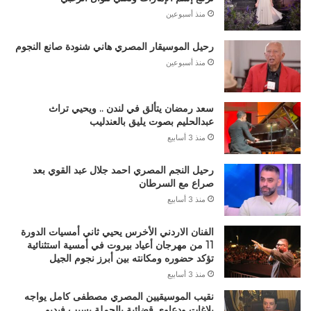
منذ أسبوعين
رحيل الموسيقار المصري هاني شنودة صانع النجوم
منذ أسبوعين
سعد رمضان يتألق في لندن .. ويحيي تراث
عبدالحليم بصوت يليق بالعندليب
منذ 3 أسابيع
رحيل النجم المصري احمد جلال عبد القوي بعد
صراع مع السرطان
منذ 3 أسابيع
الفنان الاردني الأخرس يحيي ثاني أمسيات الدورة
11 من مهرجان أعياد بيروت في أمسية استثنائية
تؤكد حضوره ومكانته بين أبرز نجوم الجيل
منذ 3 أسابيع
نقيب الموسيقيين المصري مصطفى كامل يواجه
بلاغات ودعاوى قضائية بالجملة بسبب فيديو