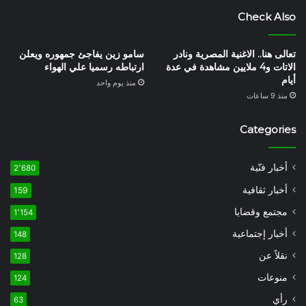
Check Also
تعالى هنا.. الاغنية المصرية ونادر
سامو زين يفاجئ جمهوره ويعلن
الاتات و4 ملايين مشاهدة في عدة
ارتباطه رسميا علي الهواء
أيام
منذ يوم واحد
منذ 9 ساعات
Categories
أخبار فنّية
2٬680
أخبار ثقافية
159
مجتمع وقضايا
1٬154
أخبار إجتماعية
148
نقلاً عن
128
منوعات
124
رأي
63