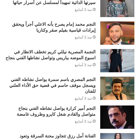
سيرتها الذاتية تمهيداً لمسلسل عن أسرار حياتها
منذ 3 أسابيع
النجم محمد إمام يصرح بأنه الاعلي أجرأ ويحقق
إيرادات قياسية بفيلم صقر وكناريا
منذ 3 أسابيع
النجمة المصرية نيللي كريم تخطف الانظار في
اسبوع الموضه بباريس وتواصل نشاطها الفني بنجاح
منذ 3 أسابيع
النجم المصري باسم سمرة يواصل نشاطه الفني
ويسجل موقف حاسم في قضية حق الأداء العلني
للفنان
منذ 3 أسابيع
النجم أمير كرارة يواصل نشاطه الفني بنجاح
متواصل والقادم شغل كايرو وظروف غامضة
منذ 3 أسابيع
الفنانة أمل رزق تتجاوز محنة السرقة وتعود