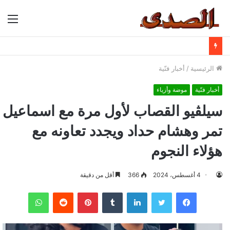
الق
الرئيسية
/
أخبار فنّية
أخبار فنّية
موضة وأزياء
سيلڤيو القصاب لأول مرة مع اسماعيل
تمر وهشام حداد ويجدد تعاونه مع
هؤلاء النجوم
4 أغسطس، 2024
366
أقل من دقيقة
فيسبوك
تويتر
لينكدإن
بينتيريست
واتساب