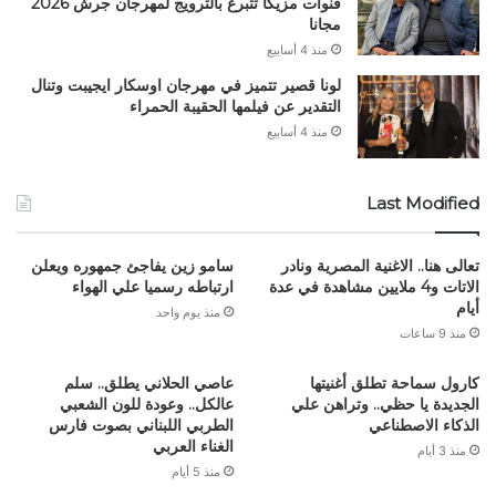
قنوات مزيكا تتبرع بالترويج لمهرجان جرش 2026
مجانا
منذ 4 أسابيع
لونا قصير تتميز في مهرجان اوسكار ايجيبت وتنال
التقدير عن فيلمها الحقيبة الحمراء
منذ 4 أسابيع
Last Modified
تعالى هنا.. الاغنية المصرية ونادر
سامو زين يفاجئ جمهوره ويعلن
الاتات و4 ملايين مشاهدة في عدة
ارتباطه رسميا علي الهواء
أيام
منذ يوم واحد
منذ 9 ساعات
كارول سماحة تطلق أغنيتها
عاصي الحلاني يطلق.. سلم
الجديدة يا حظي.. وتراهن علي
عالكل.. وعودة للون الشعبي
الذكاء الاصطناعي
الطربي اللبناني بصوت فارس
الغناء العربي
منذ 3 أيام
منذ 5 أيام