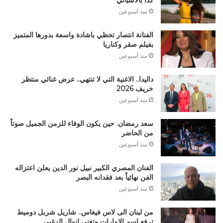
كدا بالاسباني
منذ أسبوعين
الفنانة انتصار تحظي باشادة واسعة بدورها المتميز
بفيلم صقر وكناريا
منذ أسبوعين
داليدا.. الاغنية التي لا تنتهي.. عرض غنائي منتظر
خريف 2026
منذ أسبوعين
سعد رمضان. حين يكون الوفاء للزمن الجميل صوتاً
من الحاضر
منذ أسبوعين
الفنان المصري الكبير نبيل نور الدين يعلن اعتزاله
الفن نهائياً بعد فقدانه البصر
منذ أسبوعين
من لبنان الى لاس فيغاس.. شاريل شربل دوميط
ترفع إسم الإمارات وتغني لنوال الزغبي