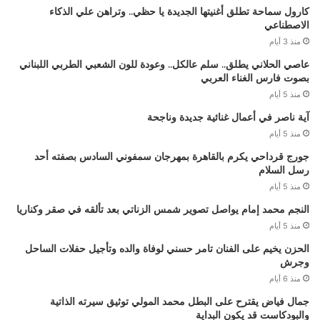
كارول سماحة تطلق أغنيتها الجديدة يا حظي.. وتراهن علي الذكاء
الاصطناعي
منذ 3 أيام
عاصي الحلاني يطلق.. سلم عالكل.. وعودة للون الشعبي الطربي اللبناني
بصوت فارس الغناء العربي
منذ 5 أيام
آية ناصر في أعمال غنائية جديدة وناجحة
منذ 5 أيام
جورج قرداحي يكرم بالقاهرة بمهرجان سمفوني السادس بصفته أحد
رسل السلام
منذ 5 أيام
النجم محمد إمام يواصل تصوير شمس الزناتي بعد تألقه في صقر وكناريا
منذ 5 أيام
الحزن يخيم على الفنان تامر حسني لوفاة والده وتأجيل حفلات الساحل
وجرش
منذ 6 أيام
جمال فياض يقترح على البطل محمد المولي توثيق سيرته الذاتية
والبودكاست قد يكون البداية