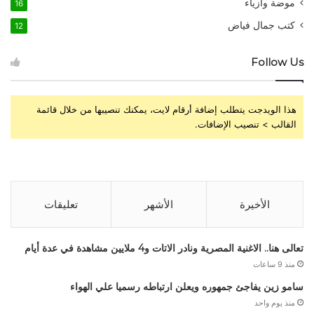
موضة وأزياء
16
كتب جمال فياض
12
Follow Us
هذا الويدجت يتطلب إضافة أرقام لايت، يمكنك تنصيبها من خلال قائمة
القالب > تنصيب الإضافات.
الأخيرة
الأشهر
تعليقات
تعالى هنا.. الاغنية المصرية ونادر الاتات و4 ملايين مشاهدة في عدة أيام
منذ 9 ساعات
سامو زين يفاجئ جمهوره ويعلن ارتباطه رسميا علي الهواء
منذ يوم واحد