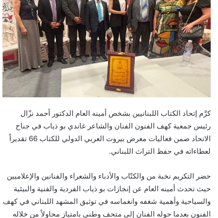
كرَّم إتحاد الكتاب اللبنانيين بشخص أمينه العام الدكتور أحمد نزّال
رئيس جمعية كهف الفنون الفنان والشاعر غاندي بو ذياب في جناح
الاتحاد ضمن فعاليات معرض بيروت العربي الدولي للكتاب 66 تقديراً
لعطاءاته في حفظ التراث اللبناني.
حضر التكريم نخبة من والكتّاب والأدباء والشعراء والفنانين والإعلاميين
حيث تحدث أمينه العام عن إنجازات بو ذياب الفردية والفنية والبيئية
والسياحية وأهمية شغفه وانغماسه في توثيق المشهد اللبناني في كهف
الفنون بعدما حوله الفنان إلى متحف وطني بامتياز محاولاً من خلاله