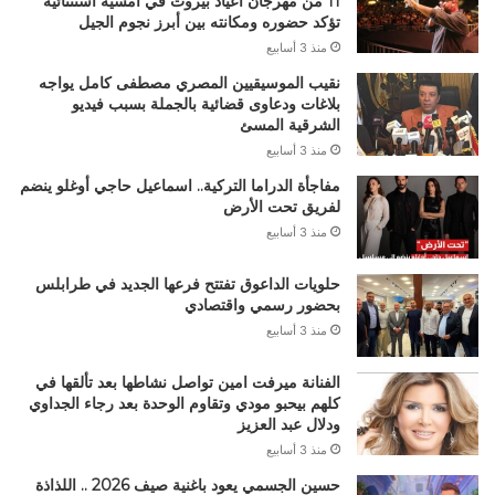
11 من مهرجان أعياد بيروت في أمسية استثنائية
تؤكد حضوره ومكانته بين أبرز نجوم الجيل
منذ 3 أسابيع
نقيب الموسيقيين المصري مصطفى كامل يواجه
بلاغات ودعاوى قضائية بالجملة بسبب فيديو
الشرقية المسئ
منذ 3 أسابيع
مفاجأة الدراما التركية.. اسماعيل حاجي أوغلو ينضم
لفريق تحت الأرض
منذ 3 أسابيع
حلويات الداعوق تفتتح فرعها الجديد في طرابلس
بحضور رسمي واقتصادي
منذ 3 أسابيع
الفنانة ميرفت امين تواصل نشاطها بعد تألقها في
كلهم بيحبو مودي وتقاوم الوحدة بعد رجاء الجداوي
ودلال عبد العزيز
منذ 3 أسابيع
حسين الجسمي يعود باغنية صيف 2026 .. اللذاذة