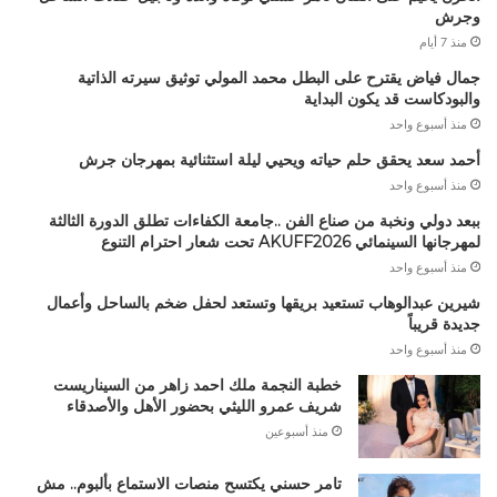
وجرش
منذ 7 أيام
جمال فياض يقترح على البطل محمد المولي توثيق سيرته الذاتية
والبودكاست قد يكون البداية
منذ أسبوع واحد
أحمد سعد يحقق حلم حياته ويحيي ليلة استثنائية بمهرجان جرش
منذ أسبوع واحد
ببعد دولي ونخبة من صناع الفن ..جامعة الكفاءات تطلق الدورة الثالثة
لمهرجانها السينمائي AKUFF2026 تحت شعار احترام التنوع
منذ أسبوع واحد
شيرين عبدالوهاب تستعيد بريقها وتستعد لحفل ضخم بالساحل وأعمال
جديدة قريباً
منذ أسبوع واحد
خطبة النجمة ملك احمد زاهر من السيناريست
شريف عمرو الليثي بحضور الأهل والأصدقاء
منذ أسبوعين
تامر حسني يكتسح منصات الاستماع بألبوم.. مش