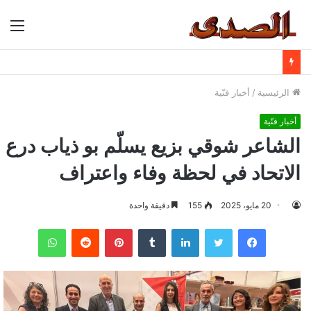
الق
الرئيسية
/
أخبار فنّية
أخبار فنّية
الشاعر شوقي بزيع يسلّم بو ذياب درع
الاتحاد في لحظة وفاء واعتراف
20 مايو، 2025
155
دقيقة واحدة
فيسبوك
تويتر
لينكدإن
بينتيريست
واتساب