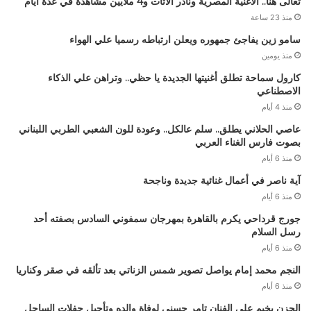
تعالى هنا.. الاغنية المصرية ونادر الاتات و4 ملايين مشاهدة في عدة أيام
منذ 23 ساعة
سامو زين يفاجئ جمهوره ويعلن ارتباطه رسميا علي الهواء
منذ يومين
كارول سماحة تطلق أغنيتها الجديدة يا حظي.. وتراهن علي الذكاء
الاصطناعي
منذ 4 أيام
عاصي الحلاني يطلق.. سلم عالكل.. وعودة للون الشعبي الطربي اللبناني
بصوت فارس الغناء العربي
منذ 6 أيام
آية ناصر في أعمال غنائية جديدة وناجحة
منذ 6 أيام
جورج قرداحي يكرم بالقاهرة بمهرجان سمفوني السادس بصفته أحد
رسل السلام
منذ 6 أيام
النجم محمد إمام يواصل تصوير شمس الزناتي بعد تألقه في صقر وكناريا
منذ 6 أيام
الحزن يخيم على الفنان تامر حسني لوفاة والده وتأجيل حفلات الساحل