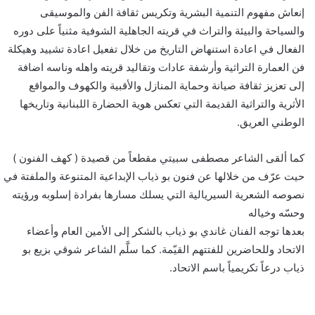
إنعاش مفهوم التنمية البشرية وتكريس ثقافة الفن والموسيقى
والسياحة والبيئة والتراث في قريته الجاهلية الشوفية مثنياً على دوره
الفعال في اعادة استنهاض التاريخ من خلال تفعيل اعادة تشييد وهيكلة
فن العمارة التراثية وأرشفة عادات وتقاليد قريته واهله وناسه اضافة
إلى تعزيز ثقافة صيانة وحماية المنازل والأقبية والكهوف والمواقع
الأثرية والتراثية القديمة التي تعكس هوية الحضارة اللبنانية وتاريخها
الوطني العريق.
كما ألقى الشاعر مصطفى سبيتي مقطعاً من قصيدة ( كهف الفنون )
حيت عرّف من خلالها عن فنون بو ذياب الإبداعية المتنوعة والملفتة في
نصوصه الشعرية السيريالية التي يسلك مسارها بفرادة إسلوبه ورؤيته
وحسّه وخياله
بعدها توجه الفنان غاندي بو ذياب بالشكر إلى الأمين العام وأعضاء
الاتحاد وللحاضرين للفتتهم القيّمة. كما سلَّم الشاعر شوقي بزيع بو
ذياب درعاً تكريمياً باسم الاتحاد.