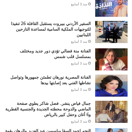
منذ 3 أسابيع
السفير الأردني ببيروت يستقبل القافلة 26 تنفيذا
للتوجيهات الملكية السامية لمساعدة النازحين
اللبنانيين
منذ 3 أسابيع
الفنانة منة فضالي تؤدي دور جديد ومختلف
بمسلسل قلب شمس
منذ 3 أسابيع
الفنانة المصرية نورهان تطمئن جمهورها وتواصل
نشاطها الفني بعد إصابتها بيدها
منذ 3 أسابيع
جمال فياض ينشر.. فضل شاكر يطوي صفحة
الماضي والدوحة محطته الجديدة والجنسية القطرية
و6 أغان وحفل كبير بالرياض
منذ 3 أسابيع
النجم احمد السقا وياسمين عبد العزيز والرهان بقوة