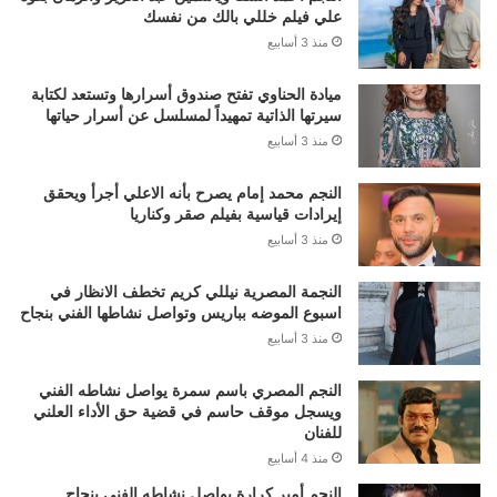
علي فيلم خللي بالك من نفسك
منذ 3 أسابيع
ميادة الحناوي تفتح صندوق أسرارها وتستعد لكتابة
سيرتها الذاتية تمهيداً لمسلسل عن أسرار حياتها
منذ 3 أسابيع
النجم محمد إمام يصرح بأنه الاعلي أجرأ ويحقق
إيرادات قياسية بفيلم صقر وكناريا
منذ 3 أسابيع
النجمة المصرية نيللي كريم تخطف الانظار في
اسبوع الموضه بباريس وتواصل نشاطها الفني بنجاح
منذ 3 أسابيع
النجم المصري باسم سمرة يواصل نشاطه الفني
ويسجل موقف حاسم في قضية حق الأداء العلني
للفنان
منذ 4 أسابيع
النجم أمير كرارة يواصل نشاطه الفني بنجاح