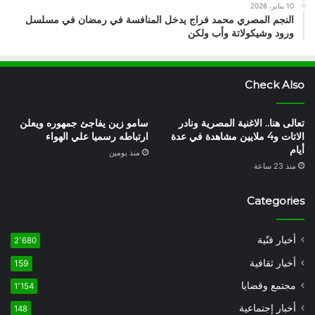
10 يناير، 2026
النجم المصري محمد فراج يدخل المنافسة في رمضان في مسلسل
ورود وشيكولاتة وأب ولكن
Check Also
تعالى هنا.. الاغنية المصرية ونادر
سامو زين يفاجئ جمهوره ويعلن
الاتات و4 ملايين مشاهدة في عدة
ارتباطه رسميا علي الهواء
أيام
منذ يومين
منذ 23 ساعة
Categories
أخبار فنّية
2٬680
أخبار ثقافية
159
مجتمع وقضايا
1٬154
أخبار إجتماعية
148