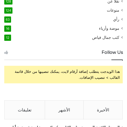
نقلاً عن
128
منوعات
124
رأي
63
موضة وأزياء
16
كتب جمال فياض
12
Follow Us
هذا الويدجت يتطلب إضافة أرقام لايت، يمكنك تنصيبها من خلال قائمة
القالب > تنصيب الإضافات.
الأخيرة
الأشهر
تعليقات