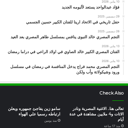
10 يناير، 2026
فؤاد عبدالواحد يستعد لألبومه الجديد
29 ديسمبر، 2025
حفل تاريخي في الاتحاد ارينا للفنان الكبير حسين الجسمي
26 ديسمبر، 2025
النجم المصري خالد النبوى ينافس بمسلسل طاهر المصري بعد العيد
13 يناير، 2026
الفنان المصري الكبير خالد الصاوي في اولاد الراعي في دراما رمضان
10 يناير، 2026
النجم المصري محمد فراج يدخل المنافسة في رمضان في مسلسل
ورود وشيكولاتة وأب ولكن
Check Also
تعالى هنا.. الاغنية المصرية ونادر
سامو زين يفاجئ جمهوره ويعلن
الاتات و4 ملايين مشاهدة في عدة
ارتباطه رسميا علي الهواء
أيام
منذ يومين
منذ 17 ساعة