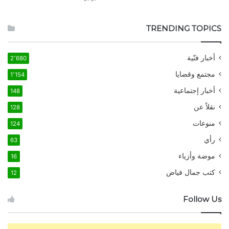
TRENDING TOPICS
أخبار فنّية
2٬680
مجتمع وقضايا
1٬154
أخبار إجتماعية
148
نقلاً عن
128
منوعات
124
رأي
63
موضة وأزياء
16
كتب جمال فياض
12
Follow Us