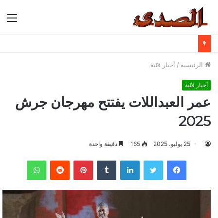
الق
الرئيسية
/
أخبار فنّية
أخبار فنّية
عمر العبداللات يفتتح مهرجان جرش
2025
25 يوليو، 2025
165
دقيقة واحدة
فيسبوك
تويتر
لينكدإن
بينتيريست
واتساب