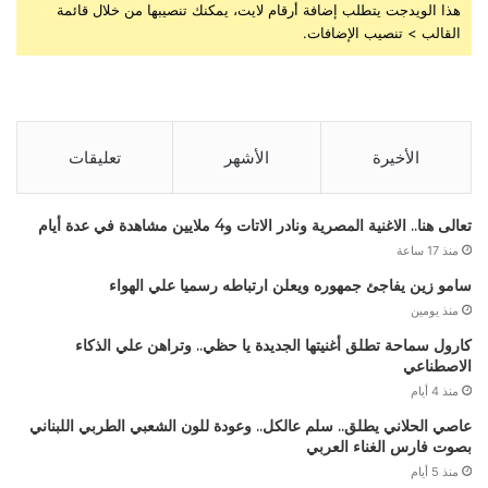
هذا الويدجت يتطلب إضافة أرقام لايت، يمكنك تنصيبها من خلال قائمة
القالب > تنصيب الإضافات.
الأخيرة
الأشهر
تعليقات
تعالى هنا.. الاغنية المصرية ونادر الاتات و4 ملايين مشاهدة في عدة أيام
منذ 17 ساعة
سامو زين يفاجئ جمهوره ويعلن ارتباطه رسميا علي الهواء
منذ يومين
كارول سماحة تطلق أغنيتها الجديدة يا حظي.. وتراهن علي الذكاء
الاصطناعي
منذ 4 أيام
عاصي الحلاني يطلق.. سلم عالكل.. وعودة للون الشعبي الطربي اللبناني
بصوت فارس الغناء العربي
منذ 5 أيام