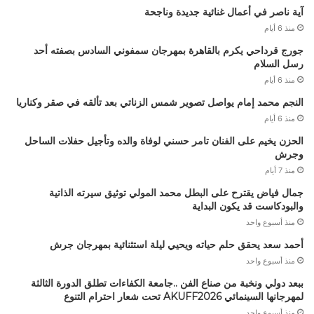
آية ناصر في أعمال غنائية جديدة وناجحة
منذ 6 أيام
جورج قرداحي يكرم بالقاهرة بمهرجان سمفوني السادس بصفته أحد
رسل السلام
منذ 6 أيام
النجم محمد إمام يواصل تصوير شمس الزناتي بعد تألقه في صقر وكناريا
منذ 6 أيام
الحزن يخيم على الفنان تامر حسني لوفاة والده وتأجيل حفلات الساحل
وجرش
منذ 7 أيام
جمال فياض يقترح على البطل محمد المولي توثيق سيرته الذاتية
والبودكاست قد يكون البداية
منذ أسبوع واحد
أحمد سعد يحقق حلم حياته ويحيي ليلة استثنائية بمهرجان جرش
منذ أسبوع واحد
ببعد دولي ونخبة من صناع الفن ..جامعة الكفاءات تطلق الدورة الثالثة
لمهرجانها السينمائي AKUFF2026 تحت شعار احترام التنوع
منذ أسبوع واحد