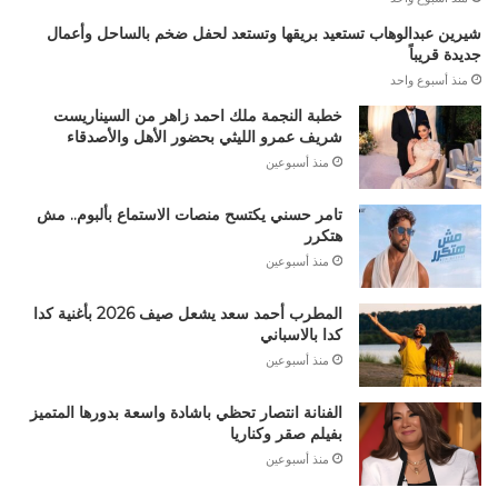
شيرين عبدالوهاب تستعيد بريقها وتستعد لحفل ضخم بالساحل وأعمال
جديدة قريباً
منذ أسبوع واحد
خطبة النجمة ملك احمد زاهر من السيناريست
شريف عمرو الليثي بحضور الأهل والأصدقاء
منذ أسبوعين
تامر حسني يكتسح منصات الاستماع بألبوم.. مش
هتكرر
منذ أسبوعين
المطرب أحمد سعد يشعل صيف 2026 بأغنية كدا
كدا بالاسباني
منذ أسبوعين
الفنانة انتصار تحظي باشادة واسعة بدورها المتميز
بفيلم صقر وكناريا
منذ أسبوعين