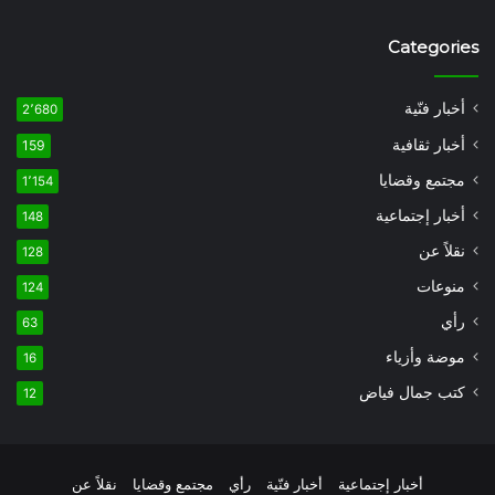
Categories
أخبار فنّية
2٬680
أخبار ثقافية
159
مجتمع وقضايا
1٬154
أخبار إجتماعية
148
نقلاً عن
128
منوعات
124
رأي
63
موضة وأزياء
16
كتب جمال فياض
12
أخبار إجتماعية
أخبار فنّية
رأي
مجتمع وقضايا
نقلاً عن