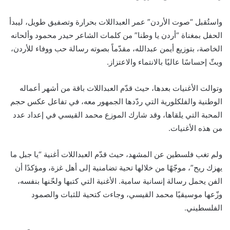
واستُقبل “صوت الأردن” عمر العبداللات بحرارة وتصفيق طويل، ليبدأ
الحفل بمغناة “أردن يا وطنا” من كلمات الشاعر حيدر محمود وألحانه
الخاصة، بتوزيع أيمن عبدالله، مقدّماً بصوته رسالة حب ووفاء للأردن،
وبثّ إحساسًا عاليًا بالانتماء والاعتزاز.
وتوالت الأغنيات بعدها، حيث قدّم العبداللات باقة من أشهر أعماله
الوطنية والفلكلورية التي ردّدها الجمهور معه، في تفاعل عكس حجم
المحبة التي يلقاها، وقد شارك الموزع محمد القيسي في إعداد عدد
من هذه الأغنيات.
ولم تغب فلسطين عن المشهد، حيث قدّم العبداللات أغنية “يا جبل ما
يهزك ريح”، موجّهًا من خلالها تحية تضامنية إلى أهل غزة، ومؤكدًا أن
الفن يحمل رسالة إنسانية سامية. الأغنية التي كتبها ولحّنها بنفسه،
وزّعها موسيقيًا محمد القيسي، وجاءت كتحية للثبات والصمود
الفلسطيني.