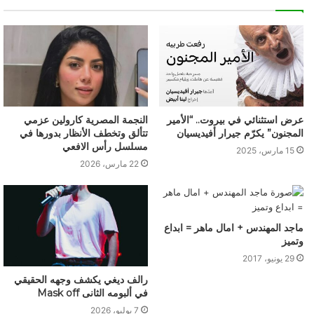
عرض استثنائي في بيروت.. “الأمير
النجمة المصرية كارولين عزمي
المجنون” يكرّم جيرار أفيديسيان
تتألق وتخطف الأنظار بدورها في
مسلسل رأس الافعي
15 مارس، 2025
22 مارس، 2026
ماجد المهندس + امال ماهر = ابداع
وتميز
29 يونيو، 2017
رالف ديغي يكشف وجهه الحقيقي
في ألبومه الثانى Mask off
7 يوليو، 2026