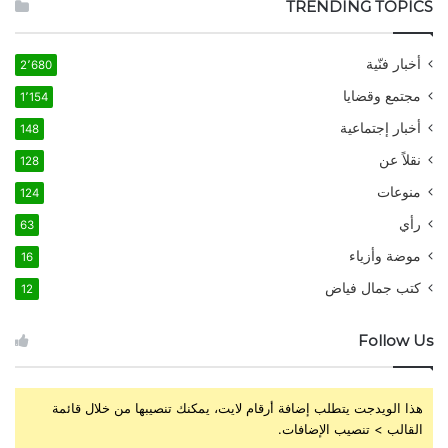
TRENDING TOPICS
أخبار فنّية
2٬680
مجتمع وقضايا
1٬154
أخبار إجتماعية
148
نقلاً عن
128
منوعات
124
رأي
63
موضة وأزياء
16
كتب جمال فياض
12
Follow Us
هذا الويدجت يتطلب إضافة أرقام لايت، يمكنك تنصيبها من خلال قائمة
القالب > تنصيب الإضافات.