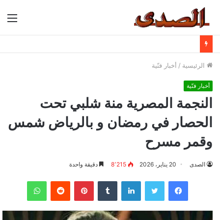
الق
الرئيسية
/
أخبار فنّية
أخبار فنّية
النجمة المصرية منة شلبي تحت
الحصار في رمضان و بالرياض شمس
وقمر مسرح
الصدى
20 يناير، 2026
8٬215
دقيقة واحدة
فيسبوك
تويتر
لينكدإن
بينتيريست
واتساب