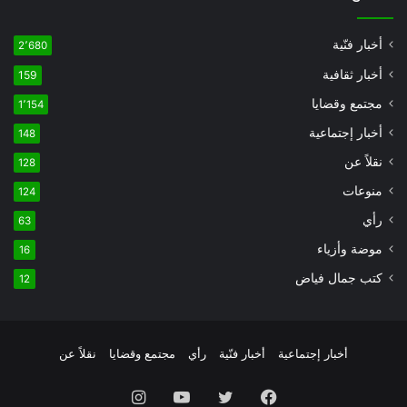
أخبار فنّية
2٬680
أخبار ثقافية
159
مجتمع وقضايا
1٬154
أخبار إجتماعية
148
نقلاً عن
128
منوعات
124
رأي
63
موضة وأزياء
16
كتب جمال فياض
12
أخبار إجتماعية
أخبار فنّية
رأي
مجتمع وقضايا
نقلاً عن
فيسبوك
تويتر
يوتيوب
انستقرام