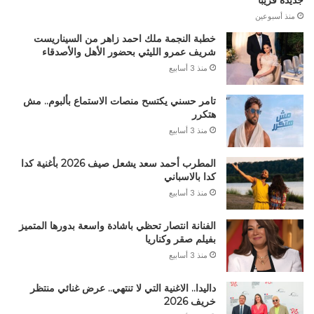
جديدة قريباً
منذ أسبوعين
خطبة النجمة ملك احمد زاهر من السيناريست
شريف عمرو الليثي بحضور الأهل والأصدقاء
منذ 3 أسابيع
تامر حسني يكتسح منصات الاستماع بألبوم.. مش
هتكرر
منذ 3 أسابيع
المطرب أحمد سعد يشعل صيف 2026 بأغنية كدا
كدا بالاسباني
منذ 3 أسابيع
الفنانة انتصار تحظي باشادة واسعة بدورها المتميز
بفيلم صقر وكناريا
منذ 3 أسابيع
داليدا.. الاغنية التي لا تنتهي.. عرض غنائي منتظر
خريف 2026