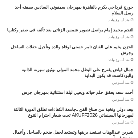
جورج قرداحي يكرم بالقاهرة بمهرجان سمفوني السادس بصفته أحد
رسل السلام
منذ أسبوع واحد
النجم محمد إمام يواصل تصوير شمس الزناتي بعد تألقه في صقر وكناريا
منذ أسبوع واحد
الحزن يخيم على الفنان تامر حسني لوفاة والده وتأجيل حفلات الساحل
وجرش
منذ أسبوع واحد
جمال فياض يقترح على البطل محمد المولي توثيق سيرته الذاتية
والبودكاست قد يكون البداية
منذ أسبوعين
أحمد سعد يحقق حلم حياته ويحيي ليلة استثنائية بمهرجان جرش
منذ أسبوعين
ببعد دولي ونخبة من صناع الفن ..جامعة الكفاءات تطلق الدورة الثالثة
لمهرجانها السينمائي AKUFF2026 تحت شعار احترام التنوع
منذ أسبوعين
شيرين عبدالوهاب تستعيد بريقها وتستعد لحفل ضخم بالساحل وأعمال