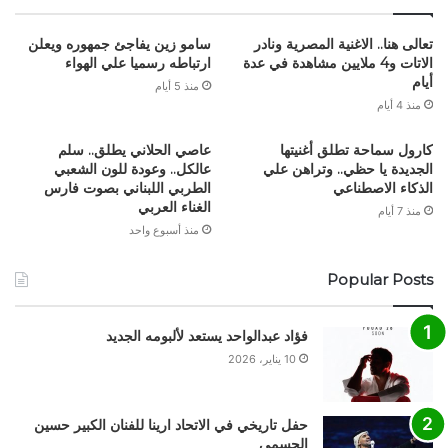
تعالى هنا.. الاغنية المصرية ونادر
سامو زين يفاجئ جمهوره ويعلن
الاتات و4 ملايين مشاهدة في عدة
ارتباطه رسميا علي الهواء
أيام
منذ 5 أيام
منذ 4 أيام
كارول سماحة تطلق أغنيتها
عاصي الحلاني يطلق.. سلم
الجديدة يا حظي.. وتراهن علي
عالكل.. وعودة للون الشعبي
الذكاء الاصطناعي
الطربي اللبناني بصوت فارس
الغناء العربي
منذ 7 أيام
منذ أسبوع واحد
Popular Posts
فؤاد عبدالواحد يستعد لألبومه الجديد
10 يناير، 2026
حفل تاريخي في الاتحاد ارينا للفنان الكبير حسين
الجسمي