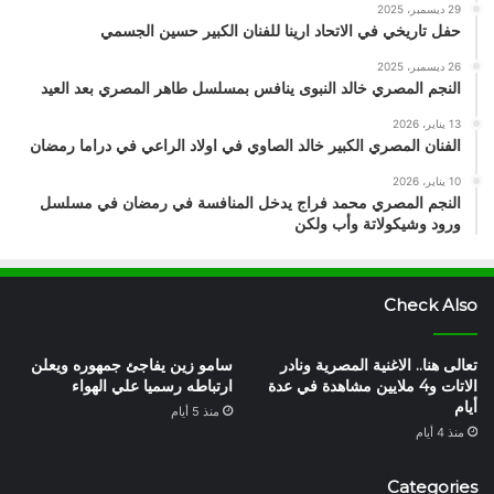
29 ديسمبر، 2025
حفل تاريخي في الاتحاد ارينا للفنان الكبير حسين الجسمي
26 ديسمبر، 2025
النجم المصري خالد النبوى ينافس بمسلسل طاهر المصري بعد العيد
13 يناير، 2026
الفنان المصري الكبير خالد الصاوي في اولاد الراعي في دراما رمضان
10 يناير، 2026
النجم المصري محمد فراج يدخل المنافسة في رمضان في مسلسل
ورود وشيكولاتة وأب ولكن
Check Also
تعالى هنا.. الاغنية المصرية ونادر
سامو زين يفاجئ جمهوره ويعلن
الاتات و4 ملايين مشاهدة في عدة
ارتباطه رسميا علي الهواء
أيام
منذ 5 أيام
منذ 4 أيام
Categories