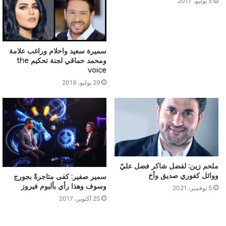
5 يوليو، 2017
سميرة سعيد واحلام وراغب علامة
ومحمد حماقي لجنة تحكيم the
voice
29 يوليو، 2019
ملحم زين: لفضل شاكر فضل عليّ
ووائل كفوري صديق وأخ
سمير صفير: كفى متاجرةً بجورج
وسوف وهذا رأي بألبوم فيروز
5 نوفمبر، 2021
25 أكتوبر، 2017