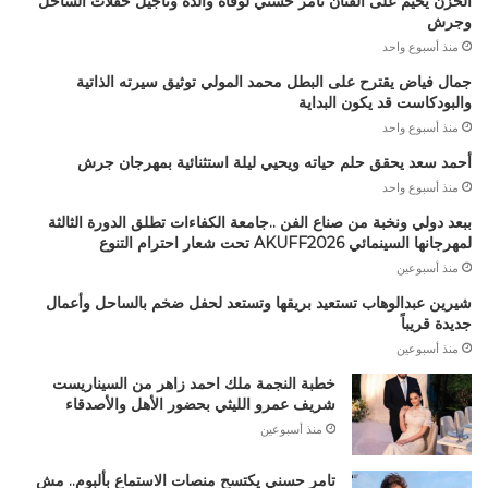
الحزن يخيم على الفنان تامر حسني لوفاة والده وتأجيل حفلات الساحل
وجرش
منذ أسبوع واحد
جمال فياض يقترح على البطل محمد المولي توثيق سيرته الذاتية
والبودكاست قد يكون البداية
منذ أسبوع واحد
أحمد سعد يحقق حلم حياته ويحيي ليلة استثنائية بمهرجان جرش
منذ أسبوع واحد
ببعد دولي ونخبة من صناع الفن ..جامعة الكفاءات تطلق الدورة الثالثة
لمهرجانها السينمائي AKUFF2026 تحت شعار احترام التنوع
منذ أسبوعين
شيرين عبدالوهاب تستعيد بريقها وتستعد لحفل ضخم بالساحل وأعمال
جديدة قريباً
منذ أسبوعين
خطبة النجمة ملك احمد زاهر من السيناريست
شريف عمرو الليثي بحضور الأهل والأصدقاء
منذ أسبوعين
تامر حسني يكتسح منصات الاستماع بألبوم.. مش