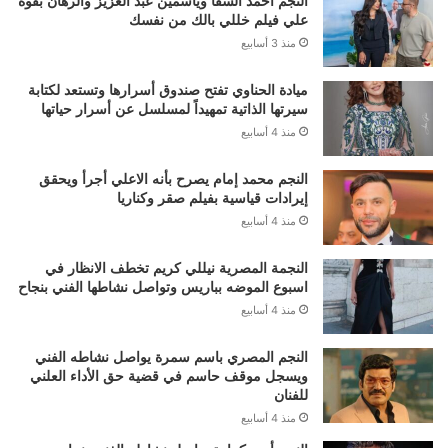
النجم احمد السقا وياسمين عبد العزيز والرهان بقوة
علي فيلم خللي بالك من نفسك
منذ 3 أسابيع
ميادة الحناوي تفتح صندوق أسرارها وتستعد لكتابة
سيرتها الذاتية تمهيداً لمسلسل عن أسرار حياتها
منذ 4 أسابيع
النجم محمد إمام يصرح بأنه الاعلي أجرأ ويحقق
إيرادات قياسية بفيلم صقر وكناريا
منذ 4 أسابيع
النجمة المصرية نيللي كريم تخطف الانظار في
اسبوع الموضه بباريس وتواصل نشاطها الفني بنجاح
منذ 4 أسابيع
النجم المصري باسم سمرة يواصل نشاطه الفني
ويسجل موقف حاسم في قضية حق الأداء العلني
للفنان
منذ 4 أسابيع