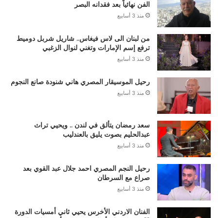
الفن نهائياً بعد فقدانه البصر
منذ 3 أسابيع
من لبنان الى لاس فيغاس.. شاريل شربل دوميط
ترفع إسم الإمارات وتغني لنوال الزغبي
منذ 3 أسابيع
رحيل الموسيقار المصري هاني شنودة صانع النجوم
منذ 3 أسابيع
سعد رمضان يتألق في لندن .. ويحيي تراث
عبدالحليم بصوت يليق بالعندليب
منذ 3 أسابيع
رحيل النجم المصري احمد جلال عبد القوي بعد
صراع مع السرطان
منذ 3 أسابيع
الفنان الاردني الأخرس يحيي ثاني أمسيات الدورة