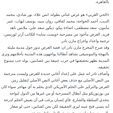
بالقاهرة.
«الحي الغربي» هو عرض غنائي بطولة: انس علاء، نور شادي، محمد
الديب، أحمد الخواجة، محمد كفافي، روان سيد، يوسف ايهاب، عمر
مأمون، سعد مصطفى، اضاءة بيكو، ديكور سعد علي، ملابس ناهد
فريد، العرض مأخوذ من مسرحية «ويست سايد» للكاتب آرثر لورينس،
ترجمة واعداد واخراج مازن نادر.
وقد صرح المخرج مازن نادر ان: قصة العرض تدور حول مدينة مليئة
بالبهجة والموسيقى نشاهد أبطالنا يواجهون هذه المدينة بأحلامهم ونرى
المدينة تظهر بحقيقتها في حرب عنيفة بين عصابتين، يولد حب ممنوع
تحقيقه.
وأضاف نادر انه عمل على إعداد أغاني جديدة للعرض وليست مترجمة
من النص الأصلي مع حذف بعض أغاني النص الأصلي لتقليل زمن
العرض والتركيز على الحلم الأمريكي الذي يحلم به أي مهاجر سواء كان
من بورتوريكو مثل أبطال المسرحية أو من غيرها من الدول لتواجه
بتحدي السلطة والشارع، فأي إنسان يرغب في أن يعيش الحلم لدرجة
أنه ينسى فتح عينه ليرى الحقيقة لكن نحن كفنانين، حتى لو صغار
بالسن نستطيع ان نسرح ونعيش الحلم داخل حقيقته.