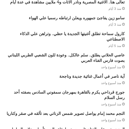
تعالى هنا.. الاغنية المصرية ونادر الاتات و4 ملايين مشاهدة في عدة أيام
منذ 3 أيام
سامو زين يفاجئ جمهوره ويعلن ارتباطه رسميا علي الهواء
منذ 3 أيام
كارول سماحة تطلق أغنيتها الجديدة يا حظي.. وتراهن علي الذكاء
الاصطناعي
منذ 5 أيام
عاصي الحلاني يطلق.. سلم عالكل.. وعودة للون الشعبي الطربي اللبناني
بصوت فارس الغناء العربي
منذ أسبوع واحد
آية ناصر في أعمال غنائية جديدة وناجحة
منذ أسبوع واحد
جورج قرداحي يكرم بالقاهرة بمهرجان سمفوني السادس بصفته أحد
رسل السلام
منذ أسبوع واحد
النجم محمد إمام يواصل تصوير شمس الزناتي بعد تألقه في صقر وكناريا
منذ أسبوع واحد