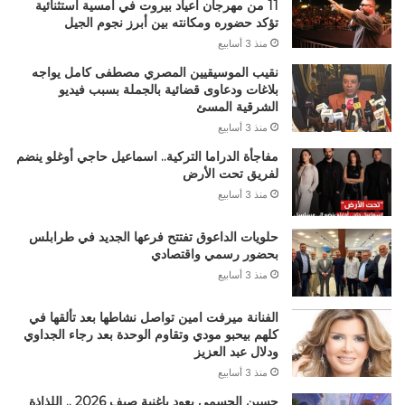
11 من مهرجان أعياد بيروت في أمسية استثنائية
تؤكد حضوره ومكانته بين أبرز نجوم الجيل
منذ 3 أسابيع
نقيب الموسيقيين المصري مصطفى كامل يواجه
بلاغات ودعاوى قضائية بالجملة بسبب فيديو
الشرقية المسئ
منذ 3 أسابيع
مفاجأة الدراما التركية.. اسماعيل حاجي أوغلو ينضم
لفريق تحت الأرض
منذ 3 أسابيع
حلويات الداعوق تفتتح فرعها الجديد في طرابلس
بحضور رسمي واقتصادي
منذ 3 أسابيع
الفنانة ميرفت امين تواصل نشاطها بعد تألقها في
كلهم بيحبو مودي وتقاوم الوحدة بعد رجاء الجداوي
ودلال عبد العزيز
منذ 3 أسابيع
حسين الجسمي يعود باغنية صيف 2026 .. اللذاذة