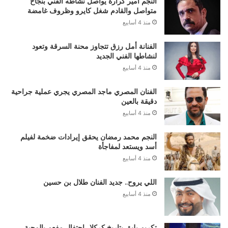
النجم أمير كرارة يواصل نشاطه الفني بنجاح
متواصل والقادم شغل كايرو وظروف غامضة
منذ 4 أسابيع
الفنانة أمل رزق تتجاوز محنة السرقة وتعود
لنشاطها الفني الجديد
منذ 4 أسابيع
الفنان المصري ماجد المصري يجري عملية جراحية
دقيقة بالعين
منذ 4 أسابيع
النجم محمد رمضان يحقق إيرادات ضخمة لفيلم
أسد ويستعد لمفاجأة
منذ 4 أسابيع
اللي يروح.. جديد الفنان طلال بن حسين
منذ 4 أسابيع
تكريم يليق بتاريخ كركلا.. إحتفال مفعم بالمحبة