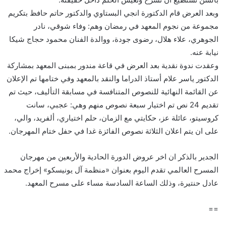
وبعد العرض قام الدكتورة انجي البستاوي والدكتور حاتم حافظ بتكريم
مجموعة من نجوم المعهد في رمضان وهم: وفاء شوقي، نادر
الجوهري، علاء هلال، رضوى جودة، ووالدة الفنان محمود حجاج شيكا
نيابة عنه.
وعقدت ندوة نقدية بعد العرض في قاعة مندور بمبنى المعهد بمشاركة
الدكتور ياسر علام أستاذ الدراما والنقد بالمعهد وفي ختامها تم الإعلان
عن القائمة النهائية للنصوص المتنافسة في مسابقة التأليف، حيث تم
تقديم 24 نص تم اختيار سبعة نصوص منهم وهي: عجبي، سانت
كروسيتو، عائلة عز، حكايتي مع الزمان، حلم اختياري، ألفريد، والي،
على ان يتم اعلان الثلاثة نصوص الفائزة غدا في حفل ختام المهرجان.
الجدير بالذكر ان اخر عروض الدورة الحادية والأربعين من مهرجان
المسرح العالمي تقدم اليوم بعنوان «منظمة آل يونيسكو» إخراج محمد
عادل حنتيرة، وذلك الساعة السادسة مساء على مسرح المعهد.
==