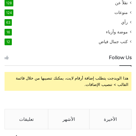
نقلاً عن
128
منوعات
124
رأي
63
موضة وأزياء
16
كتب جمال فياض
12
Follow Us
هذا الويدجت يتطلب إضافة أرقام لايت، يمكنك تنصيبها من خلال قائمة
القالب > تنصيب الإضافات.
الأخيرة
الأشهر
تعليقات