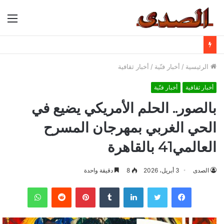
الق
الرئيسية
/
أخبار فنّية
/
أخبار ثقافية
أخبار ثقافية
أخبار فنّية
بالصور.. الحلم الأمريكي يضيع في
الحي الغربي بمهرجان المسرح
العالمي41 بالقاهرة
الصدى
3 أبريل، 2026
8
دقيقة واحدة
فيسبوك
تويتر
لينكدإن
بينتيريست
واتساب