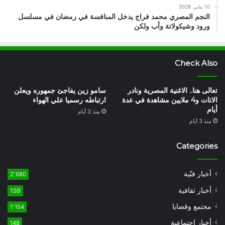
10 يناير، 2026
النجم المصري محمد فراج يدخل المنافسة في رمضان في مسلسل
ورود وشيكولاتة وأب ولكن
Check Also
تعالى هنا.. الاغنية المصرية ونادر
سامو زين يفاجئ جمهوره ويعلن
الاتات و4 ملايين مشاهدة في عدة
ارتباطه رسميا علي الهواء
أيام
منذ 3 أيام
منذ 3 أيام
Categories
أخبار فنّية
2٬680
أخبار ثقافية
159
مجتمع وقضايا
1٬154
أخبار إجتماعية
148