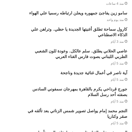
منذ 4 ساعات
سامو زين يفاجئ جمهوره ويعلن ارتباطه رسميا علي الهواء
منذ يوم واحد
كارول سماحة تطلق أغنيتها الجديدة يا حظي.. وتراهن علي
الذكاء الاصطناعي
منذ 3 أيام
عاصي الحلاني يطلق.. سلم عالكل.. وعودة للون الشعبي
الطربي اللبناني بصوت فارس الغناء العربي
منذ 5 أيام
آية ناصر في أعمال غنائية جديدة وناجحة
منذ 5 أيام
جورج قرداحي يكرم بالقاهرة بمهرجان سمفوني السادس
بصفته أحد رسل السلام
منذ 5 أيام
النجم محمد إمام يواصل تصوير شمس الزناتي بعد تألقه في
صقر وكناريا
منذ 5 أيام