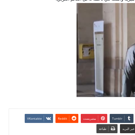
بينتيريست
بر البريد
طباعة