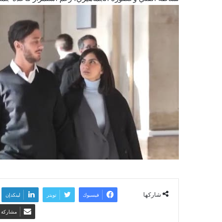
شاركها
فيسبوك
تويتر
لينكدإن
مشاركة ع