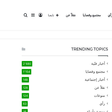
تسجيل
إضافة
بحث
أي
مجتمع وقضايا
نقلاً عن
تابعنا
الدخول
عمود
عن
TRENDING TOPICS
أخبار فنّية
2٬680
مجتمع وقضايا
1٬154
جانبي
أخبار إجتماعية
148
نقلاً عن
128
منوعات
124
رأي
63
موضة وأزياء
16