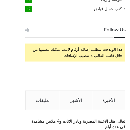
كتب جمال فياض
12
Follow Us
هذا الويدجت يتطلب إضافة أرقام لايت، يمكنك تنصيبها من
خلال قائمة القالب > تنصيب الإضافات.
الأخيرة
الأشهر
تعليقات
تعالى هنا.. الاغنية المصرية ونادر الاتات و4 ملايين مشاهدة
في عدة أيام