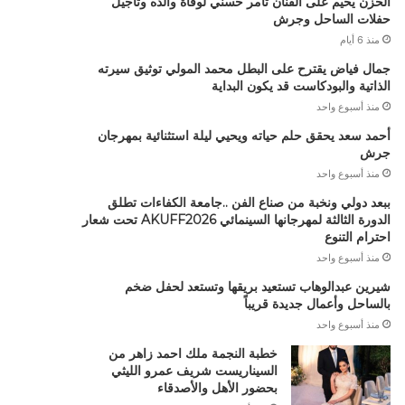
الحزن يخيم على الفنان تامر حسني لوفاة والده وتأجيل
حفلات الساحل وجرش
منذ 6 أيام
جمال فياض يقترح على البطل محمد المولي توثيق سيرته
الذاتية والبودكاست قد يكون البداية
منذ أسبوع واحد
أحمد سعد يحقق حلم حياته ويحيي ليلة استثنائية بمهرجان
جرش
منذ أسبوع واحد
ببعد دولي ونخبة من صناع الفن ..جامعة الكفاءات تطلق
الدورة الثالثة لمهرجانها السينمائي AKUFF2026 تحت شعار
احترام التنوع
منذ أسبوع واحد
شيرين عبدالوهاب تستعيد بريقها وتستعد لحفل ضخم
بالساحل وأعمال جديدة قريباً
منذ أسبوع واحد
خطبة النجمة ملك احمد زاهر من
السيناريست شريف عمرو الليثي
بحضور الأهل والأصدقاء