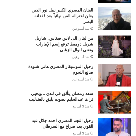
الفنان المصري الكبير نبيل نور الدين
يعلن اعتزاله الفن نهائياً بعد فقدانه
البصر
منذ أسبوعين
من لبنان الى لاس فيغاس.. شاريل
شربل دوميط ترفع إسم الإمارات
وتغني لنوال الزغبي
منذ أسبوعين
رحيل الموسيقار المصري هاني شنودة
صانع النجوم
منذ أسبوعين
سعد رمضان يتألق في لندن .. ويحيي
تراث عبدالحليم بصوت يليق بالعندليب
منذ 3 أسابيع
رحيل النجم المصري احمد جلال عبد
القوي بعد صراع مع السرطان
منذ 3 أسابيع