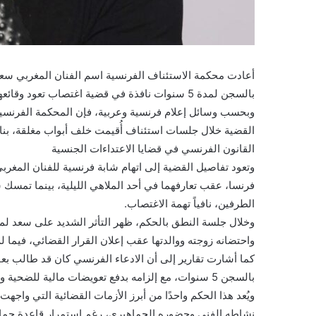
أعادت محكمة الاستئناف الفرنسية اسم الفنان المغربي سعد
بالسجن لمدة 5 سنوات نافذة في قضية اغتصاب تعود وقائعها إلى عام 2018 بمدينة سان تروبيه الفرنسية.
وبحسب وسائل إعلام فرنسية وعربية، فإن المحكمة الفرنسية ث
القضية خلال جلسات استئناف أُقيمت خلف أبواب مغلقة، بناء
القانون الفرنسي في قضايا الاعتداءات الجنسية
وتعود تفاصيل القضية إلى اتهام شابة فرنسية للفنان المغرب
فرنسا، عقب تعارفهما في أحد الملاهي الليلية، بينما تمسك
الطرفين، نافياً تهمة الاغتصاب.
وخلال جلسة النطق بالحكم، ظهر التأثر الشديد على سعد لمج
واحتضانه زوجته ووالدتها عقب إعلان القرار القضائي، فيما 
بالسجن 5 سنوات، مع إلزامه بدفع تعويضات مالية للضحية ومصاريف قانونية.
ويُعد هذا الحكم واحدًا من أبرز الأزمات القضائية التي واج
نشاطه الفني وحضوره الجماهيري، رغم استمرار قاعدة جماهي