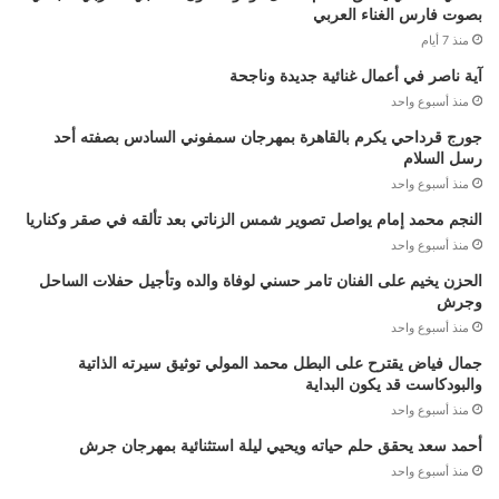
بصوت فارس الغناء العربي
منذ 7 أيام
آية ناصر في أعمال غنائية جديدة وناجحة
منذ أسبوع واحد
جورج قرداحي يكرم بالقاهرة بمهرجان سمفوني السادس بصفته أحد
رسل السلام
منذ أسبوع واحد
النجم محمد إمام يواصل تصوير شمس الزناتي بعد تألقه في صقر وكناريا
منذ أسبوع واحد
الحزن يخيم على الفنان تامر حسني لوفاة والده وتأجيل حفلات الساحل
وجرش
منذ أسبوع واحد
جمال فياض يقترح على البطل محمد المولي توثيق سيرته الذاتية
والبودكاست قد يكون البداية
منذ أسبوع واحد
أحمد سعد يحقق حلم حياته ويحيي ليلة استثنائية بمهرجان جرش
منذ أسبوع واحد