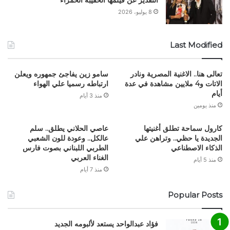
التقدير عن فيلمها الحقيبة الحمراء
8 يوليو، 2026
Last Modified
تعالى هنا.. الاغنية المصرية ونادر
سامو زين يفاجئ جمهوره ويعلن
الاتات و4 ملايين مشاهدة في عدة
ارتباطه رسميا علي الهواء
أيام
منذ 3 أيام
منذ يومين
كارول سماحة تطلق أغنيتها
عاصي الحلاني يطلق.. سلم
الجديدة يا حظي.. وتراهن علي
عالكل.. وعودة للون الشعبي
الذكاء الاصطناعي
الطربي اللبناني بصوت فارس
الغناء العربي
منذ 5 أيام
منذ 7 أيام
Popular Posts
فؤاد عبدالواحد يستعد لألبومه الجديد