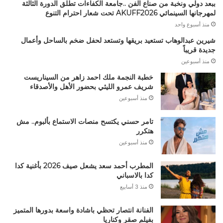
ببعد دولي ونخبة من صناع الفن ..جامعة الكفاءات تطلق الدورة الثالثة
لمهرجانها السينمائي AKUFF2026 تحت شعار احترام التنوع
منذ أسبوع واحد
شيرين عبدالوهاب تستعيد بريقها وتستعد لحفل ضخم بالساحل وأعمال
جديدة قريباً
منذ أسبوعين
خطبة النجمة ملك احمد زاهر من السيناريست
شريف عمرو الليثي بحضور الأهل والأصدقاء
منذ أسبوعين
تامر حسني يكتسح منصات الاستماع بألبوم.. مش
هتكرر
منذ أسبوعين
المطرب أحمد سعد يشعل صيف 2026 بأغنية كدا
كدا بالاسباني
منذ 3 أسابيع
الفنانة انتصار تحظي باشادة واسعة بدورها المتميز
بفيلم صقر وكناريا