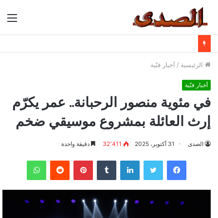
الق
الرئيسية
/
أخبار فنّية
أخبار فنّية
في مئوية منصور الرحبانة.. عمر يكرّم
إرث العائلة بمشروع موسيقي ضخم
الصدى
31 أكتوبر، 2025
32٬411
دقيقة واحدة
فيسبوك
تويتر
لينكدإن
بينتيريست
واتساب