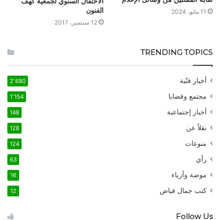
الاحتفال السنوي لجمعية كهف
الفنون
11 مايو، 2024
12 سبتمبر، 2017
TRENDING TOPICS
أخبار فنّية
2٬680
مجتمع وقضايا
1٬154
أخبار إجتماعية
148
نقلاً عن
128
منوعات
124
رأي
63
موضة وأزياء
16
كتب جمال فياض
12
Follow Us