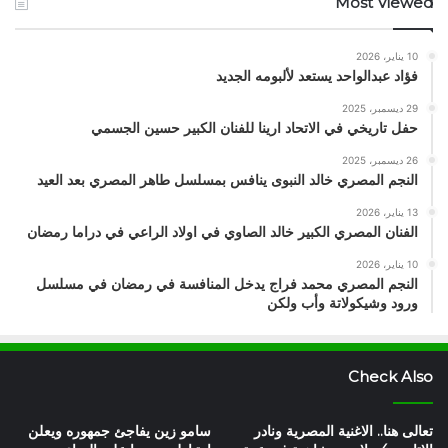
Most Viewed
10 يناير، 2026
فؤاد عبدالواحد يستعد لألبومه الجديد
29 ديسمبر، 2025
حفل تاريخي في الاتحاد ارينا للفنان الكبير حسين الجسمي
26 ديسمبر، 2025
النجم المصري خالد النبوى ينافس بمسلسل طاهر المصري بعد العيد
13 يناير، 2026
الفنان المصري الكبير خالد الصاوي في اولاد الراعي في دراما رمضان
10 يناير، 2026
النجم المصري محمد فراج يدخل المنافسة في رمضان في مسلسل
ورود وشيكولاتة وأب ولكن
Check Also
تعالى هنا.. الاغنية المصرية ونادر
سامو زين يفاجئ جمهوره ويعلن