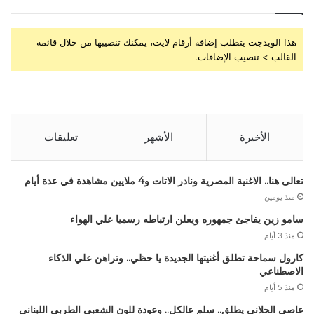
هذا الويدجت يتطلب إضافة أرقام لايت، يمكنك تنصيبها من خلال قائمة
القالب > تنصيب الإضافات.
الأخيرة
الأشهر
تعليقات
تعالى هنا.. الاغنية المصرية ونادر الاتات و4 ملايين مشاهدة في عدة أيام
منذ يومين
سامو زين يفاجئ جمهوره ويعلن ارتباطه رسميا علي الهواء
منذ 3 أيام
كارول سماحة تطلق أغنيتها الجديدة يا حظي.. وتراهن علي الذكاء
الاصطناعي
منذ 5 أيام
عاصي الحلاني يطلق.. سلم عالكل.. وعودة للون الشعبي الطربي اللبناني