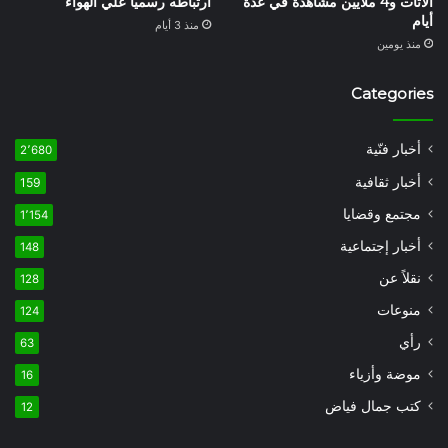
الاتات و4 ملايين مشاهدة في عدة
ارتباطه رسميا علي الهواء
أيام
منذ 3 أيام
منذ يومين
Categories
أخبار فنّية
2٬680
أخبار ثقافية
159
مجتمع وقضايا
1٬154
أخبار إجتماعية
148
نقلاً عن
128
منوعات
124
رأي
63
موضة وأزياء
16
كتب جمال فياض
12